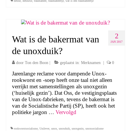
define
,
definitie
,
traumabeer
,
traumabeertje
,
wat is een traumabeertje
2
Wat is de bakermat van
JAN 2017
de unoxduik?
door
Ton den Boon
|
geplaatst in:
Merknamen
|
0
Jarenlange reclame voor dampende Unox-
rookworst en -soep heeft onze taal niet alleen
verrijkt met samenstellingen als unoxgezin
(‘huiselijk gezin’). Dat Oss, de vestigingsplaats
van de Unox-fabrieken, tevens de bakermat is
van de Socialistische Partij (SP), heeft ook het
politieke jargon …
Vervolgd
rookworstsocialisme
,
Unilever
,
unox
,
unoxduik
,
unoxgezin
,
unoxsocialisme