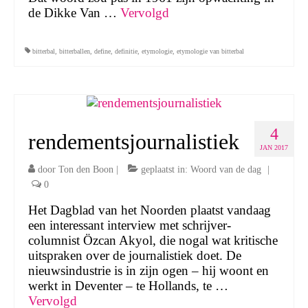
de Dikke Van …
Vervolgd
bitterbal
,
bitterballen
,
define
,
definitie
,
etymologie
,
etymologie van bitterbal
4
rendementsjournalistiek
JAN 2017
door
Ton den Boon
|
geplaatst in:
Woord van de dag
|
0
Het Dagblad van het Noorden plaatst vandaag
een interessant interview met schrijver-
columnist Özcan Akyol, die nogal wat kritische
uitspraken over de journalistiek doet. De
nieuwsindustrie is in zijn ogen – hij woont en
werkt in Deventer – te Hollands, te …
Vervolgd