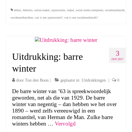
define
,
definitie
,
online-orakel
,
opiniocratie
,
orakel
,
social media interpreter
,
socialemediatolk
,
socialemediatolken
,
wat is een opiniocratie?
,
wat is een socialemediatolk?
3
Uitdrukking: barre
JAN 2017
winter
door
Ton den Boon
|
geplaatst in:
Uitdrukkingen
|
0
De barre winter van ’63 is spreekwoordelijk
geworden, net als die van 1929. De barre
winter van negentig – dan hebben we het over
1890 – werd zelfs vereeuwigd in een
romantitel, van Herman de Man. Zulke barre
winters hebben …
Vervolgd