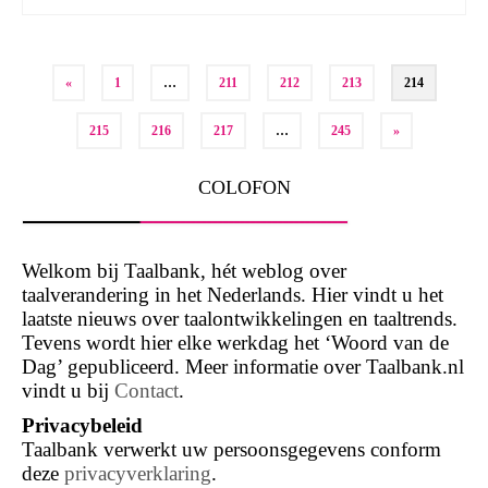
Berichten
«
1
…
211
212
213
214
paginering
215
216
217
…
245
»
COLOFON
Welkom bij Taalbank, hét weblog over
taalverandering in het Nederlands. Hier vindt u het
laatste nieuws over taalontwikkelingen en taaltrends.
Tevens wordt hier elke werkdag het ‘Woord van de
Dag’ gepubliceerd. Meer informatie over Taalbank.nl
vindt u bij
Contact
.
Privacybeleid
Taalbank verwerkt uw persoonsgegevens conform
deze
privacyverklaring
.