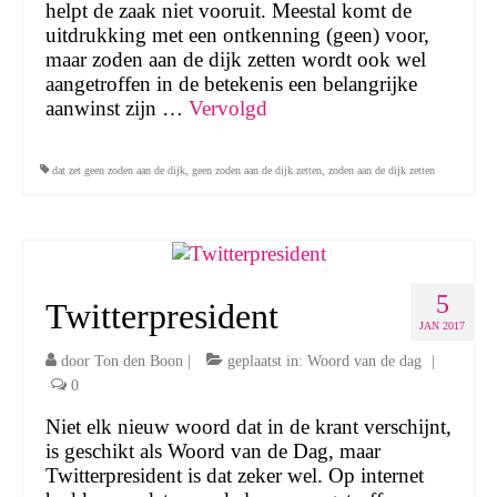
helpt de zaak niet vooruit. Meestal komt de
uitdrukking met een ontkenning (geen) voor,
maar zoden aan de dijk zetten wordt ook wel
aangetroffen in de betekenis een belangrijke
aanwinst zijn …
Vervolgd
dat zet geen zoden aan de dijk
,
geen zoden aan de dijk zetten
,
zoden aan de dijk zetten
5
Twitterpresident
JAN 2017
door
Ton den Boon
|
geplaatst in:
Woord van de dag
|
0
Niet elk nieuw woord dat in de krant verschijnt,
is geschikt als Woord van de Dag, maar
Twitterpresident is dat zeker wel. Op internet