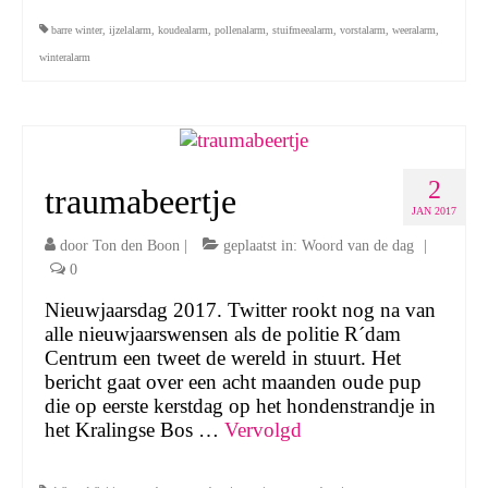
barre winter
,
ijzelalarm
,
koudealarm
,
pollenalarm
,
stuifmeealarm
,
vorstalarm
,
weeralarm
,
winteralarm
2
traumabeertje
JAN 2017
door
Ton den Boon
|
geplaatst in:
Woord van de dag
|
0
Nieuwjaarsdag 2017. Twitter rookt nog na van
alle nieuwjaarswensen als de politie R´dam
Centrum een tweet de wereld in stuurt. Het
bericht gaat over een acht maanden oude pup
die op eerste kerstdag op het hondenstrandje in
het Kralingse Bos …
Vervolgd