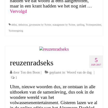
hadden we dat woord al eens aangetroffen,
maar in een krant hadden we het nog niet …
Vervolgd
defini
,
definition
,
government by Twitter
,
management by Twitter
,
spelling
,
Twitterpresident
,
Twitterregering
5
reuzenradseks
JAN 2017
door
Ton den Boon
|
geplaatst in:
Woord van de dag
|
1
Uhm, nieuwe woorden dus, ze ontstaan in alle
uithoeken van de samenleving, dus ook in de
wondere wereld van het
volwassenenentertainment. Gisteren lazen we al
in de online-editie van het Algemeen Dagblad