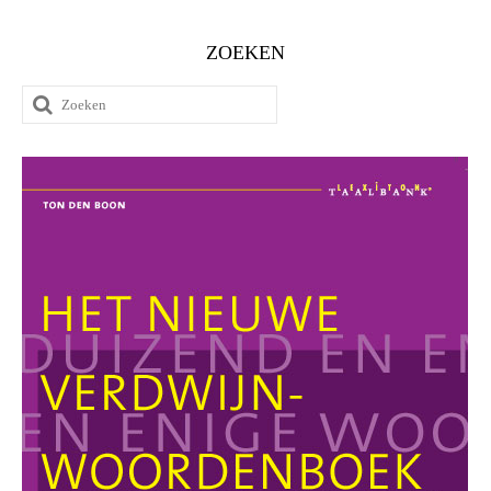
ZOEKEN
Zoeken
naar: