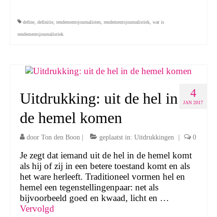
define
,
definitie
,
rendementsjournalisten
,
rendementsjournalistiek
,
wat is
rendementsjournalistiek
4
Uitdrukking: uit de hel in
JAN 2017
de hemel komen
door
Ton den Boon
|
geplaatst in:
Uitdrukkingen
|
0
Je zegt dat iemand uit de hel in de hemel komt
als hij of zij in een betere toestand komt en als
het ware herleeft. Traditioneel vormen hel en
hemel een tegenstellingenpaar: net als
bijvoorbeeld goed en kwaad, licht en …
Vervolgd