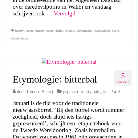
over daredevilporno in Walibi en vandaag
schrijven ook …
Vervolgd
daredevil porno
,
daredevilporno
,
define
,
definitie
,
pretparkseks
,
reuzenradseks
,
wat is
daredevilporno
5
Etymologie: bitterbal
JAN 2017
door
Ton den Boon
|
geplaatst in:
Etymologie
|
0
Januari is de tijd voor de traditionele
nieuwjaarsborrel. ‘Bij den borrel wordt nimmer
zoetigheid, doch altijd iets hartigs
gepresenteerd’, schrijft een etiquetteboek voor
de Tweede Wereldoorlog. Zoals bitterballen.
Dat woord zou pas in 1961 zijn opwachting in