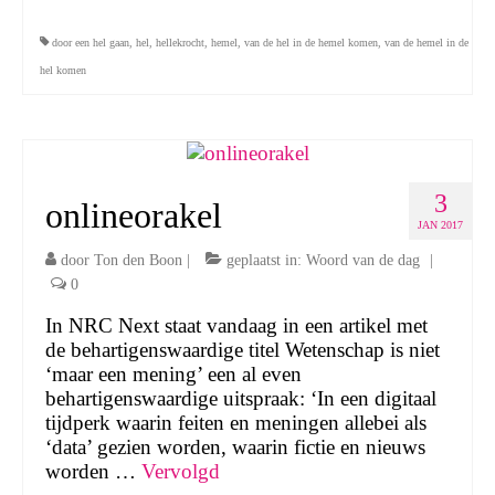
door een hel gaan
,
hel
,
hellekrocht
,
hemel
,
van de hel in de hemel komen
,
van de hemel in de
hel komen
3
onlineorakel
JAN 2017
door
Ton den Boon
|
geplaatst in:
Woord van de dag
|
0
In NRC Next staat vandaag in een artikel met
de behartigenswaardige titel Wetenschap is niet
‘maar een mening’ een al even
behartigenswaardige uitspraak: ‘In een digitaal
tijdperk waarin feiten en meningen allebei als
‘data’ gezien worden, waarin fictie en nieuws
worden …
Vervolgd