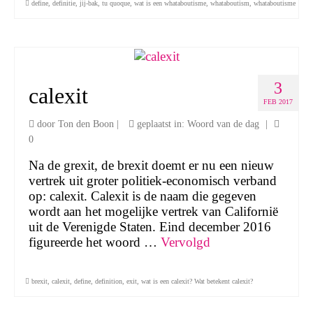
define
,
definitie
,
jij-bak
,
tu quoque
,
wat is een whataboutisme
,
whataboutism
,
whataboutisme
3
calexit
FEB 2017
door
Ton den Boon
|
geplaatst in:
Woord van de dag
|
0
Na de grexit, de brexit doemt er nu een nieuw
vertrek uit groter politiek-economisch verband
op: calexit. Calexit is de naam die gegeven
wordt aan het mogelijke vertrek van Californië
uit de Verenigde Staten. Eind december 2016
figureerde het woord …
Vervolgd
brexit
,
calexit
,
define
,
definition
,
exit
,
wat is een calexit? Wat betekent calexit?