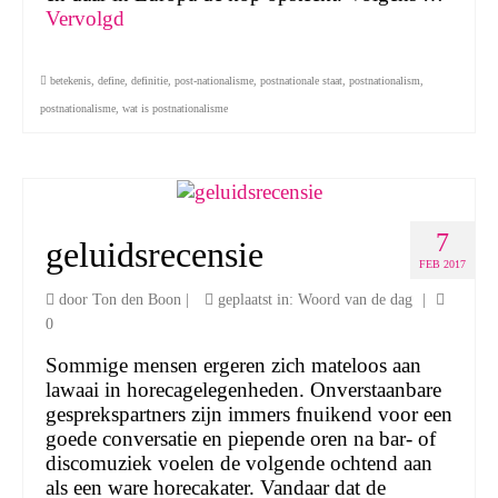
Vervolgd
betekenis
,
define
,
definitie
,
post-nationalisme
,
postnationale staat
,
postnationalism
,
postnationalisme
,
wat is postnationalisme
7
geluidsrecensie
FEB 2017
door
Ton den Boon
|
geplaatst in:
Woord van de dag
|
0
Sommige mensen ergeren zich mateloos aan
lawaai in horecagelegenheden. Onverstaanbare
gesprekspartners zijn immers fnuikend voor een
goede conversatie en piepende oren na bar- of
discomuziek voelen de volgende ochtend aan
als een ware horecakater. Vandaar dat de