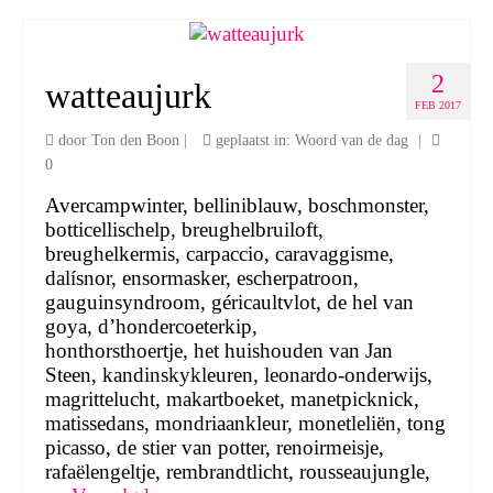
2
watteaujurk
FEB 2017
door
Ton den Boon
|
geplaatst in:
Woord van de dag
|
0
Avercampwinter, belliniblauw, boschmonster,
botticellischelp, breughelbruiloft,
breughelkermis, carpaccio, caravaggisme,
dalísnor, ensormasker, escherpatroon,
gauguinsyndroom, géricaultvlot, de hel van
goya, d’hondercoeterkip,
honthorsthoertje, het huishouden van Jan
Steen, kandinskykleuren, leonardo-onderwijs,
magrittelucht, makartboeket, manetpicknick,
matissedans, mondriaankleur, monetleliën, tong
picasso, de stier van potter, renoirmeisje,
rafaëlengeltje, rembrandtlicht, rousseaujungle,