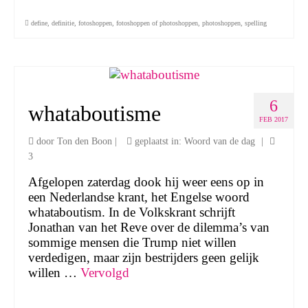
define
,
definitie
,
fotoshoppen
,
fotoshoppen of photoshoppen
,
photoshoppen
,
spelling
6
whataboutisme
FEB 2017
door
Ton den Boon
|
geplaatst in:
Woord van de dag
|
3
Afgelopen zaterdag dook hij weer eens op in
een Nederlandse krant, het Engelse woord
whataboutism. In de Volkskrant schrijft
Jonathan van het Reve over de dilemma’s van
sommige mensen die Trump niet willen
verdedigen, maar zijn bestrijders geen gelijk
willen …
Vervolgd