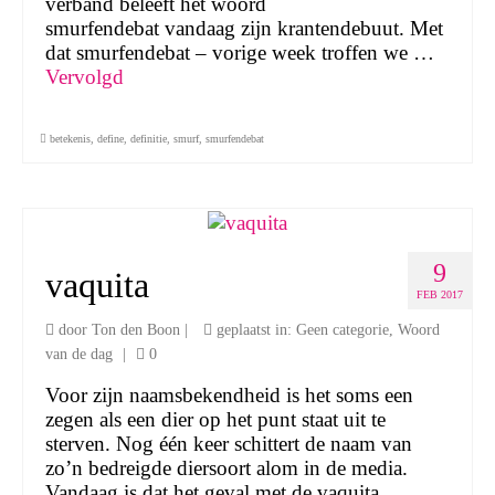
verband beleeft het woord
smurfendebat vandaag zijn krantendebuut. Met
dat smurfendebat – vorige week troffen we …
Vervolgd
betekenis
,
define
,
definitie
,
smurf
,
smurfendebat
9
vaquita
FEB 2017
door
Ton den Boon
|
geplaatst in:
Geen categorie
,
Woord
van de dag
|
0
Voor zijn naamsbekendheid is het soms een
zegen als een dier op het punt staat uit te
sterven. Nog één keer schittert de naam van
zo’n bedreigde diersoort alom in de media.
Vandaag is dat het geval met de vaquita. …