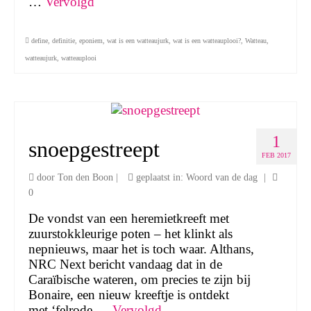
…
Vervolgd
define
,
definitie
,
eponiem
,
wat is een watteaujurk
,
wat is een watteauplooi?
,
Watteau
,
watteaujurk
,
watteauplooi
1
snoepgestreept
FEB 2017
door
Ton den Boon
|
geplaatst in:
Woord van de dag
|
0
De vondst van een heremietkreeft met
zuurstokkleurige poten – het klinkt als
nepnieuws, maar het is toch waar. Althans,
NRC Next bericht vandaag dat in de
Caraïbische wateren, om precies te zijn bij
Bonaire, een nieuw kreeftje is ontdekt
met ‘felrode …
Vervolgd