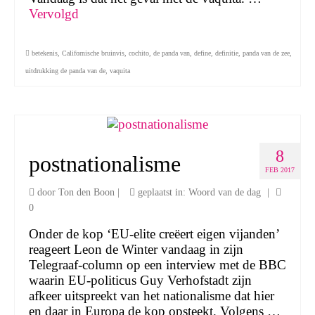
Vervolgd
betekenis
,
Californische bruinvis
,
cochito
,
de panda van
,
define
,
definitie
,
panda van de zee
,
uitdrukking de panda van de
,
vaquita
8
postnationalisme
FEB 2017
door
Ton den Boon
|
geplaatst in:
Woord van de dag
|
0
Onder de kop ‘EU-elite creëert eigen vijanden’
reageert Leon de Winter vandaag in zijn
Telegraaf-column op een interview met de BBC
waarin EU-politicus Guy Verhofstadt zijn
afkeer uitspreekt van het nationalisme dat hier
en daar in Europa de kop opsteekt. Volgens …