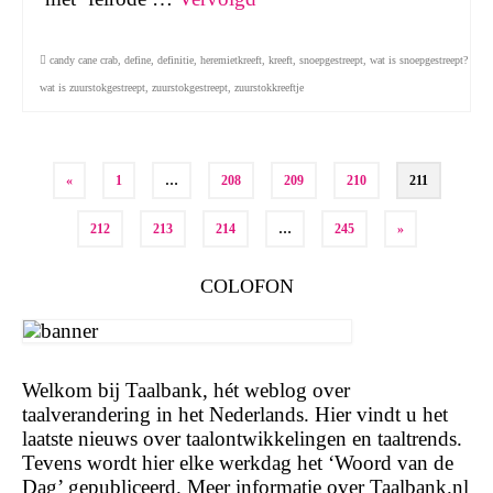
candy cane crab
,
define
,
definitie
,
heremietkreeft
,
kreeft
,
snoepgestreept
,
wat is snoepgestreept?
wat is zuurstokgestreept
,
zuurstokgestreept
,
zuurstokkreeftje
Berichten
«
1
…
208
209
210
211
paginering
212
213
214
…
245
»
COLOFON
Welkom bij Taalbank, hét weblog over
taalverandering in het Nederlands. Hier vindt u het
laatste nieuws over taalontwikkelingen en taaltrends.
Tevens wordt hier elke werkdag het ‘Woord van de
Dag’ gepubliceerd. Meer informatie over Taalbank.nl