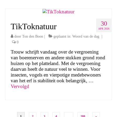
30
TikToknatuur
APR 2026
door
Ton den Boon
|
geplaatst in:
Woord van de dag
|
0
Trouw schrijft vandaag over de vergroening
van boerenerven en andere stukken grond rond
huizen op het platteland. Met de vergroening
daarvan heeft de natuur veel te winnen. Voor
insecten, vogels en vierpotige medebewoners
van het erf is stabiliteit ook belangrijk, …
Vervolgd
Berichten
1
2
3
4
…
288
»