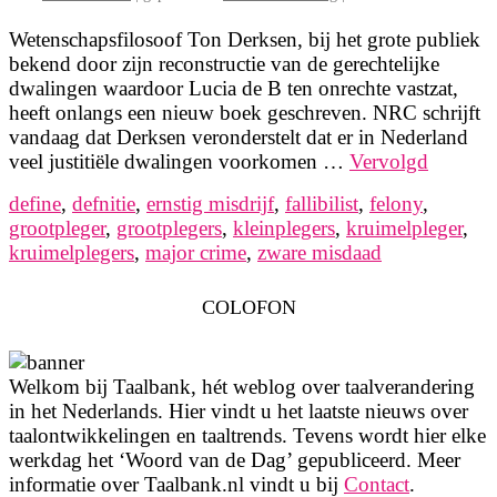
Wetenschapsfilosoof Ton Derksen, bij het grote publiek
bekend door zijn reconstructie van de gerechtelijke
dwalingen waardoor Lucia de B ten onrechte vastzat,
heeft onlangs een nieuw boek geschreven. NRC schrijft
vandaag dat Derksen veronderstelt dat er in Nederland
veel justitiële dwalingen voorkomen …
Vervolgd
define
,
defnitie
,
ernstig misdrijf
,
fallibilist
,
felony
,
grootpleger
,
grootplegers
,
kleinplegers
,
kruimelpleger
,
kruimelplegers
,
major crime
,
zware misdaad
COLOFON
Welkom bij Taalbank, hét weblog over taalverandering
in het Nederlands. Hier vindt u het laatste nieuws over
taalontwikkelingen en taaltrends. Tevens wordt hier elke
werkdag het ‘Woord van de Dag’ gepubliceerd. Meer
informatie over Taalbank.nl vindt u bij
Contact
.