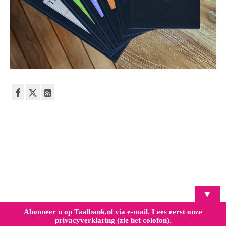
▼
Abonneer u op Taalbank.nl via e-mail. Lees eerst onze
privacyverklaring (zie het colofon).