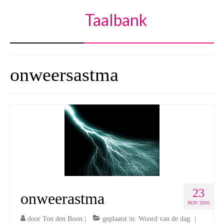
Taalbank
onweersastma
23
onweerastma
NOV 2016
door
Ton den Boon
|
geplaatst in:
Woord van de dag
|