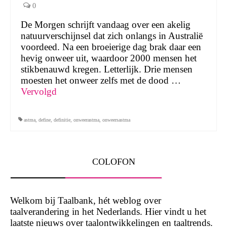
0
De Morgen schrijft vandaag over een akelig
natuurverschijnsel dat zich onlangs in Australië
voordeed. Na een broeierige dag brak daar een
hevig onweer uit, waardoor 2000 mensen het
stikbenauwd kregen. Letterlijk. Drie mensen
moesten het onweer zelfs met de dood …
Vervolgd
astma
,
define
,
definitie
,
onweerastma
,
onweersastma
COLOFON
Welkom bij Taalbank, hét weblog over
taalverandering in het Nederlands. Hier vindt u het
laatste nieuws over taalontwikkelingen en taaltrends.