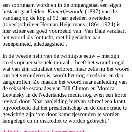
een soortnaam wordt en in de omgangstaal een eigen
bestaan gaat leiden.
Kamertjeszonde
(1897) van de
vandaag op de kop af 92 jaar geleden overleden
(toneel)schrijver Herman Heijermans (1864-1924) is
hier echter een goed voorbeeld van. Van Dale verklaart
het woord als ‘ontucht, met bijgedachte aan
benepenheid, alledaagsheid’.
In de tweede helft van de twintigste eeuw – met zijn
steeds opener seksuele moraal – heeft het woord nogal
wat van zijn actualiteit verloren, maar zelfs nu het woord
aan het verouderen is, wordt het nog steeds nu en dan
aangetroffen. Zo maakte het woord naar aanleiding van
de seksuele escapades van Bill Clinton en Monica
Lewinsky in de Nederlandse media nog even een korte
revival door. Naar aanleiding hiervan schreef een krant
bijvoorbeeld dat het presidentschap en de democratie te
gewichtig zijn ‘om door kamertjeszonden te worden
lamgelegd en in diskrediet te worden gebracht.’
definitie
,
etymologie
,
kamertjeszonde