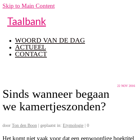
Skip to Main Content
Taalbank
WOORD VAN DE DAG
ACTUEEL
CONTACT
22
NOV 2016
Sinds wanneer begaan
we kamertjeszonden?
door
Ton den Boon
|
geplaatst in:
Etymologie
|
0
Het komt niet vaak voor dat een eenwoordige boektitel