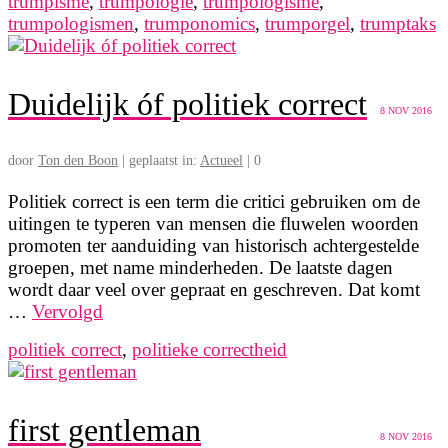
trumpisme
,
trumpologie
,
trumpologisme
,
trumpologismen
,
trumponomics
,
trumporgel
,
trumptaks
Duidelijk óf politiek correct
8
NOV 2016
door
Ton den Boon
|
geplaatst in:
Actueel
|
0
Politiek correct is een term die critici gebruiken om de
uitingen te typeren van mensen die fluwelen woorden
promoten ter aanduiding van historisch achtergestelde
groepen, met name minderheden. De laatste dagen
wordt daar veel over gepraat en geschreven. Dat komt
…
Vervolgd
politiek correct
,
politieke correctheid
first gentleman
8
NOV 2016