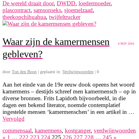
De wereld draait door
,
DWDD
,
loedermoeder
,
plascontract
,
samsonseks
,
sjoemelzaad
,
theekopchihuahua
,
twijfeltrucker
Waar zijn de kamermensen
4
NOV 2016
gebleven?
door
Ton den Boon
|
geplaatst in:
Verdwijnwoorden
|
0
Aan het einde van de 19e eeuw dook opeens het woord
kamermens – destijds schreef men kamermensch – op in
diverse bronnen. Frits Lapidoth bijvoorbeeld, in die
dagen een bekend literator, noemde contemplatief
ingestelde mensen ‘kamermenschen’ in een artikel in …
Vervolgd
commensaal
,
kamermens
,
kostganger
,
verdwijnwoorden
«
1
…
222
223
224
225
226
227
228
…
245
»