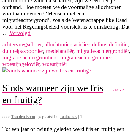
allochtoon te willen afschaffen, zijn we een beetje
onthand. Hoe moeten we de voormalige allochtonen
voortaan noemen? ‘Mensen met een
migratieachtergrond’, zoals de Wetenschappelijke Raad
voor het Regeringsbeleid voorstelt, is te omslachtig. Dat
…
Vervolgd
achtervoegsel -iër
,
allochtoniër
,
asieliër
,
define
,
definitie
,
dubbelpaspoortiër
,
medelandiër
,
migratie-achtergrondiër
,
migratie-achtergrondiërs
,
migratieachtergrondiër
,
woestijngeloviër
,
woestijniër
Sinds wanneer zijn we fris
7
NOV 2016
en fruitig?
door
Ton den Boon
|
geplaatst in:
Taaltrends
|
1
Tot een jaar of twintig geleden werd fris en fruitig een