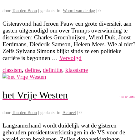
door
Ton den Boon
|
geplaatst in:
Woord van de dag
|
0
Gisteravond had Jeroen Pauw een grote diversiteit aan
gasten uitgenodigd om over Trumps overwinning te
discussiëren: Charles Groenhuijsen, Wierd Duk, Joost
Eerdmans, Diederik Samson, Heleen Mees. Wie al niet?
Zelfs Sylvana Simons blijkt sinds ze een politieke
carrière is begonnen …
Vervolgd
classism
,
define
,
definitie
,
klassisme
het Vrije Westen
9
NOV 2016
door
Ton den Boon
|
geplaatst in:
Actueel
|
0
Langzamerhand wordt duidelijk wat de gisteren
gehouden presidentsverkiezingen in de VS voor de
wereld gaan betekenen. Zullen deze verkiezingen