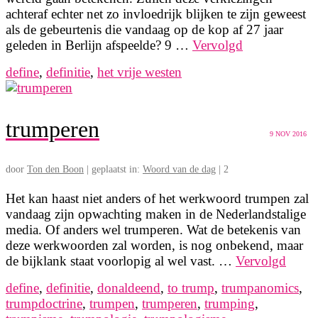
achteraf echter net zo invloedrijk blijken te zijn geweest
als de gebeurtenis die vandaag op de kop af 27 jaar
geleden in Berlijn afspeelde? 9 …
Vervolgd
define
,
definitie
,
het vrije westen
trumperen
9
NOV 2016
door
Ton den Boon
|
geplaatst in:
Woord van de dag
|
2
Het kan haast niet anders of het werkwoord trumpen zal
vandaag zijn opwachting maken in de Nederlandstalige
media. Of anders wel trumperen. Wat de betekenis van
deze werkwoorden zal worden, is nog onbekend, maar
de bijklank staat voorlopig al wel vast. …
Vervolgd
define
,
definitie
,
donaldeend
,
to trump
,
trumpanomics
,
trumpdoctrine
,
trumpen
,
trumperen
,
trumping
,