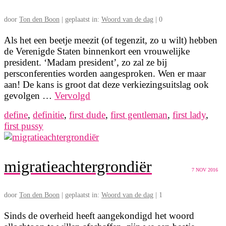
door
Ton den Boon
|
geplaatst in:
Woord van de dag
|
0
Als het een beetje meezit (of tegenzit, zo u wilt) hebben
de Verenigde Staten binnenkort een vrouwelijke
president. ‘Madam president’, zo zal ze bij
persconferenties worden aangesproken. Wen er maar
aan! De kans is groot dat deze verkiezingsuitslag ook
gevolgen …
Vervolgd
define
,
definitie
,
first dude
,
first gentleman
,
first lady
,
first pussy
migratieachtergrondiër
7
NOV 2016
door
Ton den Boon
|
geplaatst in:
Woord van de dag
|
1
Sinds de overheid heeft aangekondigd het woord