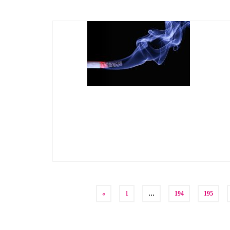
Berichten
«
1
…
194
195
paginering