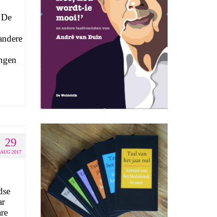
t De
andere
ngen
29
AUG 2017
dse
ar
are