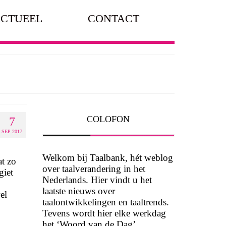
CTUEEL
CONTACT
COLOFON
7
SEP 2017
Welkom bij Taalbank, hét weblog
at zo
over taalverandering in het
giet
Nederlands. Hier vindt u het
laatste nieuws over
el
taalontwikkelingen en taaltrends.
Tevens wordt hier elke werkdag
het ‘Woord van de Dag’