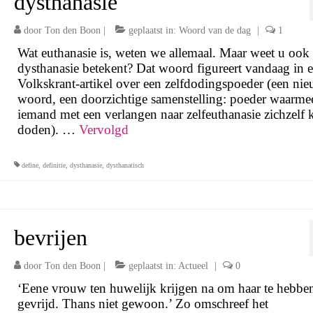
dysthanasie
door
Ton den Boon
|
geplaatst in:
Woord van de dag
|
1
Wat euthanasie is, weten we allemaal. Maar weet u ook
dysthanasie betekent? Dat woord figureert vandaag in 
Volkskrant-artikel over een zelfdodingspoeder (een ni
woord, een doorzichtige samenstelling: poeder waarme
iemand met een verlangen naar zelfeuthanasie zichzelf 
doden). …
Vervolgd
define
,
definitie
,
dysthanasie
,
dysthanatisch
bevrijen
door
Ton den Boon
|
geplaatst in:
Actueel
|
0
‘Eene vrouw ten huwelijk krijgen na om haar te hebbe
gevrijd. Thans niet gewoon.’ Zo omschreef het