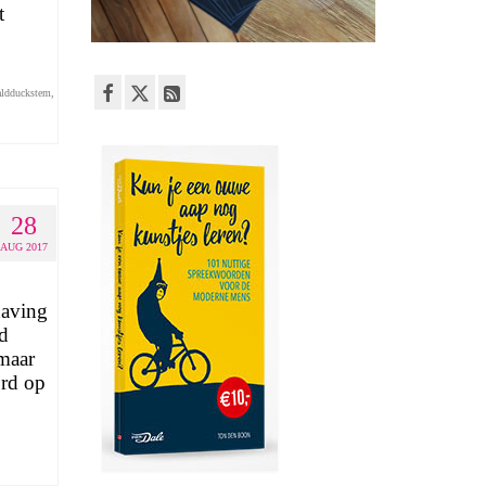
t
aldduckstem
,
28
AUG 2017
having
d
 maar
ord op