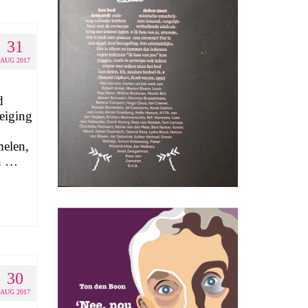
31
AUG 2017
d
eiging
melen,
en …
30
AUG 2017