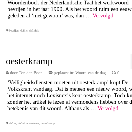
Woordenboek der Nederlandsche Taal het werkwoord
bevrijen in het jaar 1900. Als het woord ruim een eeuw
geleden al ‘niet gewoon’ was, dan …
Vervolgd
bevrijen
,
define
,
definitie
oesterkramp
door
Ton den Boon
|
geplaatst in:
Woord van de dag
|
0
‘Veiligheidsdiensten moeten uit oesterkramp’ kopt De
Volkskrant vandaag. Dat is meteen een nieuw woord, 
het internet noch Lexisnexis kent oesterkramp. Toch ku
zonder het artikel te lezen al vermoedens hebben over 
betekenis van dit woord. Althans als …
Vervolgd
define
,
definitie
,
oesteren
,
oesterkramp