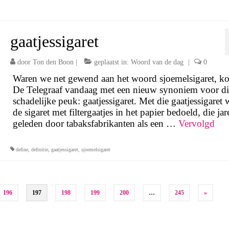
gaatjessigaret
door
Ton den Boon
|
geplaatst in:
Woord van de dag
|
0
Waren we net gewend aan het woord sjoemelsigaret, k
De Telegraaf vandaag met een nieuw synoniem voor di
schadelijke peuk: gaatjessigaret. Met die gaatjessigaret 
de sigaret met filtergaatjes in het papier bedoeld, die jar
geleden door tabaksfabrikanten als een …
Vervolgd
define
,
definitie
,
gaatjessigaret
,
sjoemelsigaret
196
197
198
199
200
…
245
»