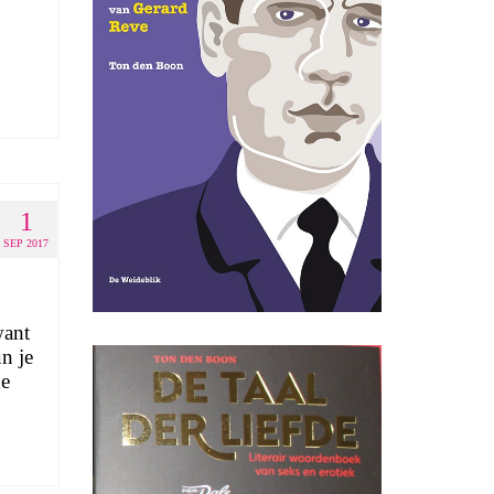
1
SEP 2017
want
n je
de