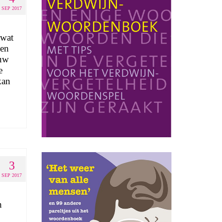
SEP 2017
 wat
een
euw
e
kan
3
SEP 2017
n