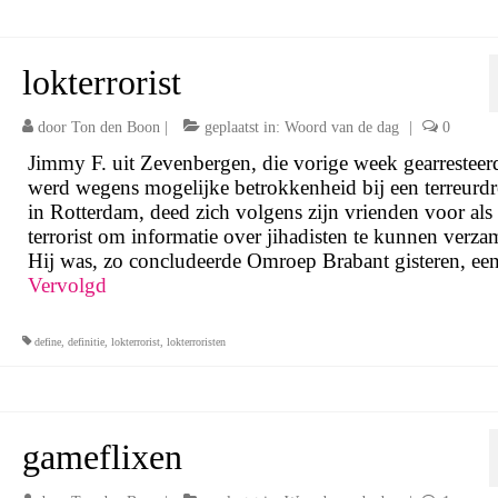
lokterrorist
door
Ton den Boon
|
geplaatst in:
Woord van de dag
|
0
Jimmy F. uit Zevenbergen, die vorige week gearresteer
werd wegens mogelijke betrokkenheid bij een terreurdr
in Rotterdam, deed zich volgens zijn vrienden voor als
terrorist om informatie over jihadisten te kunnen verza
Hij was, zo concludeerde Omroep Brabant gisteren, e
Vervolgd
define
,
definitie
,
lokterrorist
,
lokterroristen
gameflixen