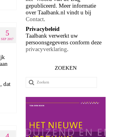
gepubliceerd. Meer informatie
over Taalbank.nl vindt u bij
Contact
.
Privacybeleid
5
Taalbank verwerkt uw
SEP 2017
persoonsgegevens conform deze
privacyverklaring
.
ijk
 aan
ZOEKEN
Zoeken
, dat
naar:
4