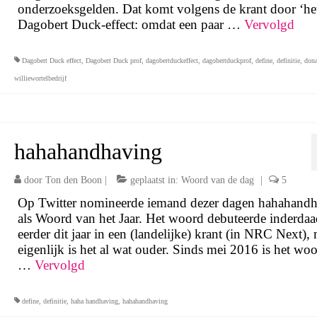
onderzoeksgelden. Dat komt volgens de krant door ‘he
Dagobert Duck-effect: omdat een paar …
Vervolgd
Dagobert Duck effect
,
Dagobert Duck prof
,
dagobertduckeffect
,
dagobertduckprof
,
define
,
definitie
,
don
williewortelbedrijf
hahahandhaving
door
Ton den Boon
|
geplaatst in:
Woord van de dag
|
5
Op Twitter nomineerde iemand dezer dagen hahahand
als Woord van het Jaar. Het woord debuteerde inderdaa
eerder dit jaar in een (landelijke) krant (in NRC Next),
eigenlijk is het al wat ouder. Sinds mei 2016 is het wo
…
Vervolgd
define
,
definitie
,
haha handhaving
,
hahahandhaving