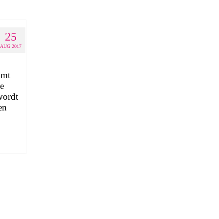
25
AUG 2017
omt
e
wordt
en