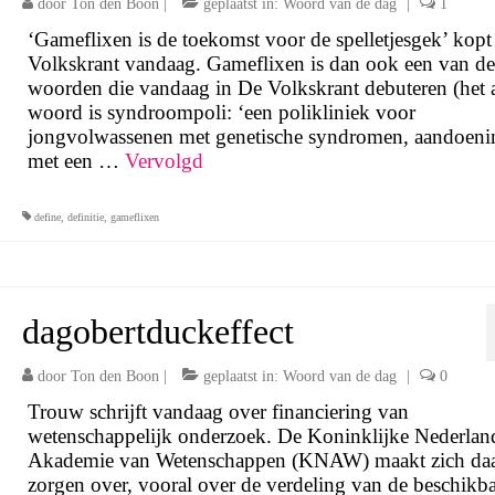
door
Ton den Boon
|
geplaatst in:
Woord van de dag
|
1
‘Gameflixen is de toekomst voor de spelletjesgek’ kop
Volkskrant vandaag. Gameflixen is dan ook een van de
woorden die vandaag in De Volkskrant debuteren (het 
woord is syndroompoli: ‘een polikliniek voor
jongvolwassenen met genetische syndromen, aandoeni
met een …
Vervolgd
define
,
definitie
,
gameflixen
dagobertduckeffect
door
Ton den Boon
|
geplaatst in:
Woord van de dag
|
0
Trouw schrijft vandaag over financiering van
wetenschappelijk onderzoek. De Koninklijke Nederlan
Akademie van Wetenschappen (KNAW) maakt zich da
zorgen over, vooral over de verdeling van de beschikb