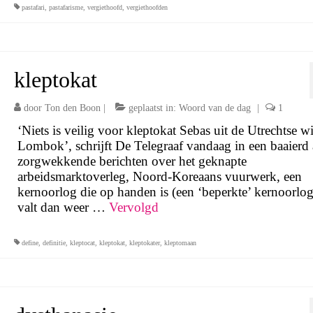
pastafari
,
pastafarisme
,
vergiethoofd
,
vergiethoofden
kleptokat
door
Ton den Boon
|
geplaatst in:
Woord van de dag
|
1
‘Niets is veilig voor kleptokat Sebas uit de Utrechtse w
Lombok’, schrijft De Telegraaf vandaag in een baaierd
zorgwekkende berichten over het geknapte
arbeidsmarktoverleg, Noord-Koreaans vuurwerk, een
kernoorlog die op handen is (een ‘beperkte’ kernoorlog
valt dan weer …
Vervolgd
define
,
definitie
,
kleptocat
,
kleptokat
,
kleptokater
,
kleptomaan