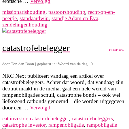
erotische …
Vervolgd
missionarishouding
,
pastoorshouding
,
recht-op-en-
neertje
,
standaardwip
,
standje Adam en Eva
,
zendelingenhouding
catastrofebelegger
14
SEP 2017
door
Ton den Boon
|
geplaatst in:
Woord van de dag
|
0
NRC Next publiceert vandaag een artikel over
catastrofebeleggers. Achter dat woord, dat vandaag zijn
debuut maakt in de media, gaat een hele wereld van
rampenobligaties schuil, catastrophe bonds – ook wel
liefkozend catbonds genoemd – die worden uitgegeven
door een …
Vervolgd
cat investor
,
catastrofebelegger
,
catastrofebeleggers
,
catastrophe investor
,
rampenobligatie
,
rampobligatie