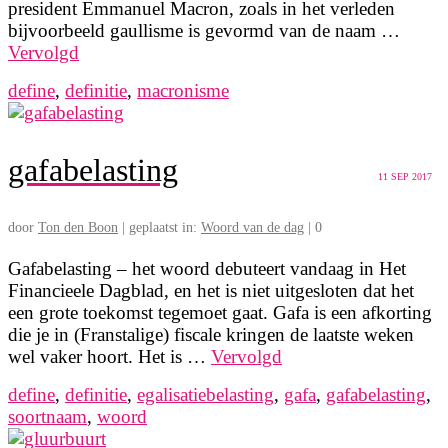
president Emmanuel Macron, zoals in het verleden
bijvoorbeeld gaullisme is gevormd van de naam …
Vervolgd
define
,
definitie
,
macronisme
gafabelasting
11
SEP 2017
door
Ton den Boon
|
geplaatst in:
Woord van de dag
|
0
Gafabelasting – het woord debuteert vandaag in Het
Financieele Dagblad, en het is niet uitgesloten dat het
een grote toekomst tegemoet gaat. Gafa is een afkorting
die je in (Franstalige) fiscale kringen de laatste weken
wel vaker hoort. Het is …
Vervolgd
define
,
definitie
,
egalisatiebelasting
,
gafa
,
gafabelasting
,
soortnaam
,
woord