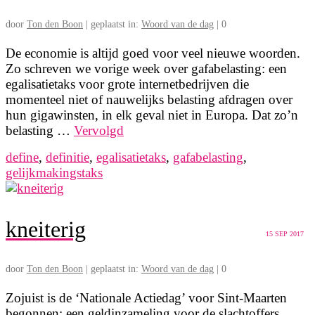
door
Ton den Boon
|
geplaatst in:
Woord van de dag
|
0
De economie is altijd goed voor veel nieuwe woorden.
Zo schreven we vorige week over gafabelasting: een
egalisatietaks voor grote internetbedrijven die
momenteel niet of nauwelijks belasting afdragen over
hun gigawinsten, in elk geval niet in Europa. Dat zo’n
belasting …
Vervolgd
define
,
definitie
,
egalisatietaks
,
gafabelasting
,
gelijkmakingstaks
kneiterig
15
SEP 2017
door
Ton den Boon
|
geplaatst in:
Woord van de dag
|
0
Zojuist is de ‘Nationale Actiedag’ voor Sint-Maarten
begonnen: een geldinzameling voor de slachtoffers