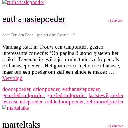
euthanasiepoeder
14
SEP 2017
door
Ton den Boon
|
geplaatst in:
Actueel
|
0
Vandaag staat in Trouw een taalpolitiek gezien
interessante correctie: ‘Op pagina 3 stond gisteren het
artikel ‘Leverancier wil zijn product niet verkopen als
euthanasiepoeder’. Het gaat echter niet om euthanasie,
maar om een poeder om zelf een einde te maken …
Vervolgd
doodspoeder
,
drionpoeder
,
euthanasiepoeder
,
genadedoodpoeder
,
goededoodpoeder
,
laatstewilpoeder
,
levenseindepoeder
,
mildedoodpoeder
,
zelfmoordpoeder
marteltaks
13
SEP 2017