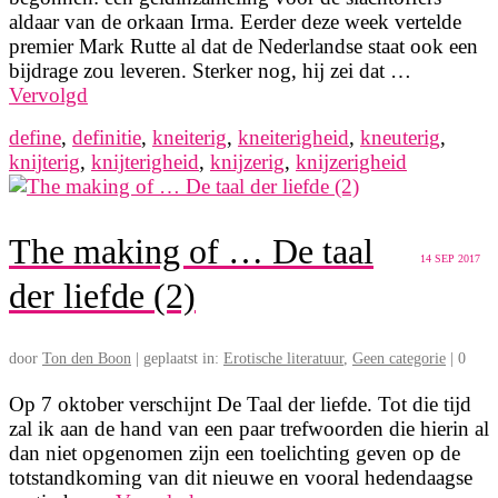
aldaar van de orkaan Irma. Eerder deze week vertelde
premier Mark Rutte al dat de Nederlandse staat ook een
bijdrage zou leveren. Sterker nog, hij zei dat …
Vervolgd
define
,
definitie
,
kneiterig
,
kneiterigheid
,
kneuterig
,
knijterig
,
knijterigheid
,
knijzerig
,
knijzerigheid
The making of … De taal
14
SEP 2017
der liefde (2)
door
Ton den Boon
|
geplaatst in:
Erotische literatuur
,
Geen categorie
|
0
Op 7 oktober verschijnt De Taal der liefde. Tot die tijd
zal ik aan de hand van een paar trefwoorden die hierin al
dan niet opgenomen zijn een toelichting geven op de
totstandkoming van dit nieuwe en vooral hedendaagse