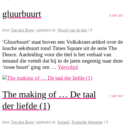
gluurbuurt
8
SEP 2017
door
Ton den Boon
|
geplaatst in:
Woord van de dag
|
0
‘Gluurbuurt’ staat boven een Volkskrant-artikel over de
louche seksbuurt rond Times Square uit de serie The
Deuce. Aanleiding voor die titel is het verhaal van
iemand die vertelt dat hij in de jaren negentig naar deze
‘rosse buurt’ ging om …
Vervolgd
The making of … De taal
7
SEP 2017
der liefde (1)
door
Ton den Boon
|
geplaatst in:
Actueel
,
Erotische literatuur
|
0