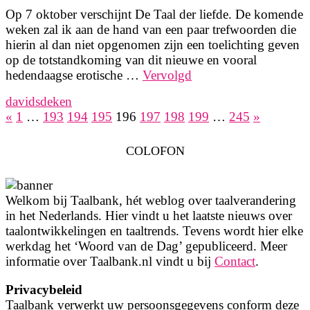
Op 7 oktober verschijnt De Taal der liefde. De komende
weken zal ik aan de hand van een paar trefwoorden die
hierin al dan niet opgenomen zijn een toelichting geven
op de totstandkoming van dit nieuwe en vooral
hedendaagse erotische …
Vervolgd
davidsdeken
«
1
…
193
194
195
196
197
198
199
…
245
»
Berichten
paginering
COLOFON
Welkom bij Taalbank, hét weblog over taalverandering
in het Nederlands. Hier vindt u het laatste nieuws over
taalontwikkelingen en taaltrends. Tevens wordt hier elke
werkdag het ‘Woord van de Dag’ gepubliceerd. Meer
informatie over Taalbank.nl vindt u bij
Contact
.
Privacybeleid
Taalbank verwerkt uw persoonsgegevens conform deze