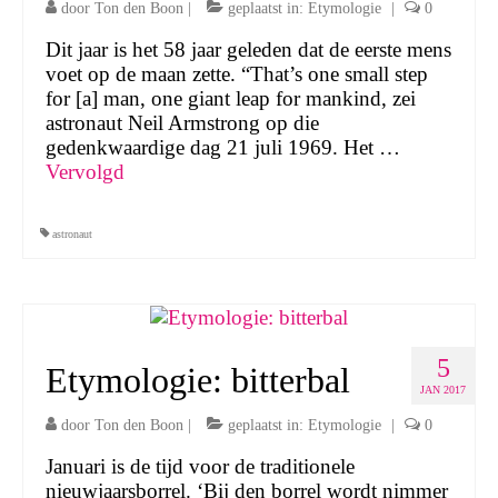
door
Ton den Boon
|
geplaatst in:
Etymologie
|
0
Dit jaar is het 58 jaar geleden dat de eerste mens
voet op de maan zette. “That’s one small step
for [a] man, one giant leap for mankind, zei
astronaut Neil Armstrong op die
gedenkwaardige dag 21 juli 1969. Het …
Vervolgd
astronaut
5
Etymologie: bitterbal
JAN 2017
door
Ton den Boon
|
geplaatst in:
Etymologie
|
0
Januari is de tijd voor de traditionele
nieuwjaarsborrel. ‘Bij den borrel wordt nimmer