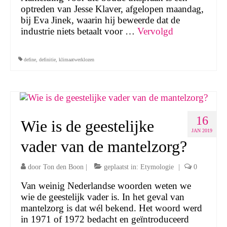
optreden van Jesse Klaver, afgelopen maandag,
bij Eva Jinek, waarin hij beweerde dat de
industrie niets betaalt voor …
Vervolgd
define
,
definitie
,
klimaatwerklozen
16
Wie is de geestelijke
JAN 2019
vader van de mantelzorg?
door
Ton den Boon
|
geplaatst in:
Etymologie
|
0
Van weinig Nederlandse woorden weten we
wie de geestelijk vader is. In het geval van
mantelzorg is dat wél bekend. Het woord werd
in 1971 of 1972 bedacht en geïntroduceerd