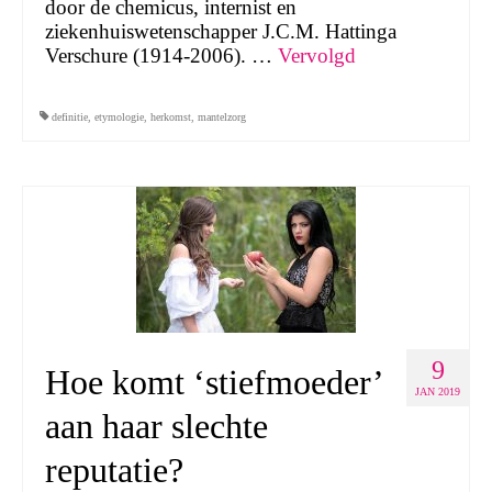
door de chemicus, internist en
ziekenhuiswetenschapper J.C.M. Hattinga
Verschure (1914-2006). …
Vervolgd
definitie
,
etymologie
,
herkomst
,
mantelzorg
9
Hoe komt ‘stiefmoeder’
JAN 2019
aan haar slechte
reputatie?