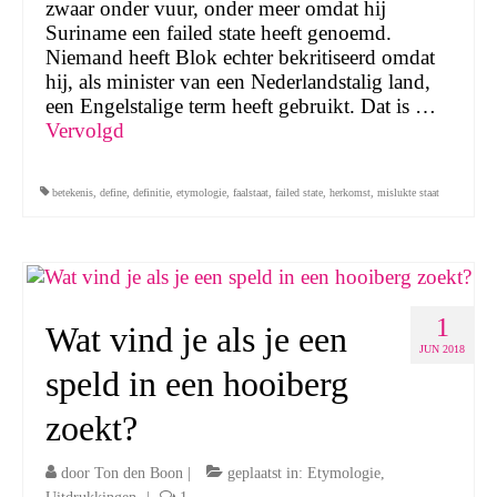
zwaar onder vuur, onder meer omdat hij
Suriname een failed state heeft genoemd.
Niemand heeft Blok echter bekritiseerd omdat
hij, als minister van een Nederlandstalig land,
een Engelstalige term heeft gebruikt. Dat is …
Vervolgd
betekenis
,
define
,
definitie
,
etymologie
,
faalstaat
,
failed state
,
herkomst
,
mislukte staat
1
Wat vind je als je een
JUN 2018
speld in een hooiberg
zoekt?
door
Ton den Boon
|
geplaatst in:
Etymologie
,