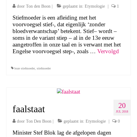
door
Ton den Boon
|
geplaatst in:
Etymologie
|
1
Stiefmoeder is een afleiding met het
voorvoegsel stief-, dat eigenlijk ‘zonder
bloedverwantschap’ betekent. Stief– wordt –
soms in de variant stiep – al in de 13e eeuw
aangetroffen in onze taal en is verwant met het
Engelse voorvoegsel step-, zoals …
Vervolgd
boze stiefmoeder
,
stiefmoeder
20
faalstaat
JUL 2018
door
Ton Den Boon
|
geplaatst in:
Etymologie
|
0
Minister Stef Blok lag de afgelopen dagen