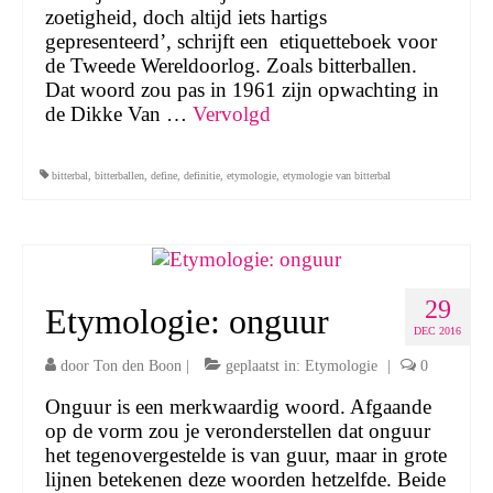
zoetigheid, doch altijd iets hartigs
gepresenteerd’, schrijft een etiquetteboek voor
de Tweede Wereldoorlog. Zoals bitterballen.
Dat woord zou pas in 1961 zijn opwachting in
de Dikke Van …
Vervolgd
bitterbal
,
bitterballen
,
define
,
definitie
,
etymologie
,
etymologie van bitterbal
29
Etymologie: onguur
DEC 2016
door
Ton den Boon
|
geplaatst in:
Etymologie
|
0
Onguur is een merkwaardig woord. Afgaande
op de vorm zou je veronderstellen dat onguur
het tegenovergestelde is van guur, maar in grote
lijnen betekenen deze woorden hetzelfde. Beide