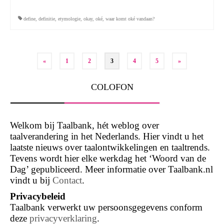
define
,
definitie
,
etymologie
,
okay
,
oké
,
waar komt oké vandaan?
Berichten
«
1
2
3
4
5
»
paginering
COLOFON
Welkom bij Taalbank, hét weblog over
taalverandering in het Nederlands. Hier vindt u het
laatste nieuws over taalontwikkelingen en taaltrends.
Tevens wordt hier elke werkdag het ‘Woord van de
Dag’ gepubliceerd. Meer informatie over Taalbank.nl
vindt u bij
Contact
.
Privacybeleid
Taalbank verwerkt uw persoonsgegevens conform
deze
privacyverklaring
.