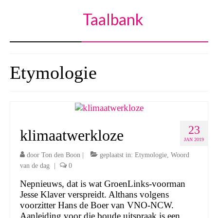
Taalbank
Etymologie
23
klimaatwerkloze
JAN 2019
door
Ton den Boon
|
geplaatst in:
Etymologie
,
Woord
van de dag
|
0
Nepnieuws, dat is wat GroenLinks-voorman
Jesse Klaver verspreidt. Althans volgens
voorzitter Hans de Boer van VNO-NCW.
Aanleiding voor die boude uitspraak is een