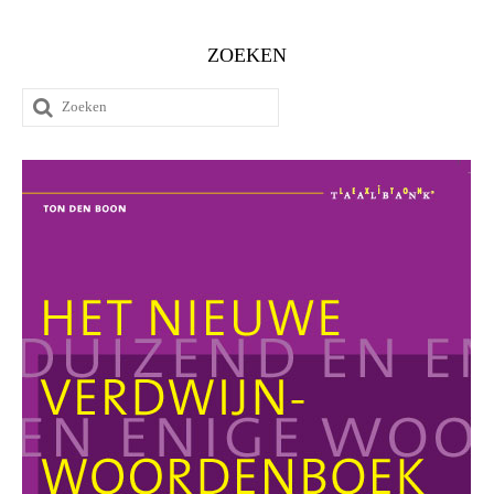
ZOEKEN
Zoeken
naar: