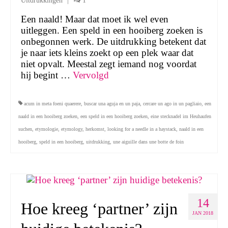
Uitdrukkingen
|
1
Een naald! Maar dat moet ik wel even
uitleggen. Een speld in een hooiberg zoeken is
onbegonnen werk. De uitdrukking betekent dat
je naar iets kleins zoekt op een plek waar dat
niet opvalt. Meestal zegt iemand nog voordat
hij begint …
Vervolgd
acum in meta foeni quaerere
,
buscar una aguja en un paja
,
cercare un ago in un pagliaio
,
een
naald in een hooiberg zoeken
,
een speld in een hooiberg zoeken
,
eine stecknadel im Heuhaufen
suchen
,
etymologie
,
etymology
,
herkomst
,
looking for a needle in a haystack
,
naald in een
hooiberg
,
speld in een hooiberg
,
uitdrukking
,
une aiguille dans une botte de foin
14
Hoe kreeg ‘partner’ zijn
JAN 2018