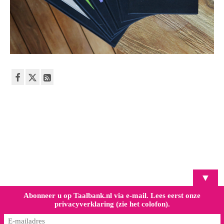
▼
Abonneer u op Taalbank.nl via e-mail. Lees eerst onze
privacyverklaring (zie het colofon).