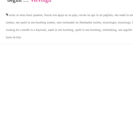
acum in meta foeni quaerere
,
buscar una aguja en un paja
,
cercare un ago in un pagliaio
,
een naald in ee
zoeken
,
een speld in een hooiberg zoeken
,
eine stecknadel im Heuhaufen suchen
,
etymologie
,
etymology
,
looking for a needle in a haystack
,
naald in een hooiberg
,
speld in een hooiberg
,
uitdrukking
,
une aiguille
botte de foin