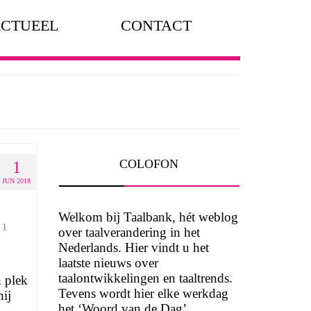
CTUEEL
CONTACT
COLOFON
1
JUN 2018
Welkom bij Taalbank, hét weblog
1
over taalverandering in het
Nederlands. Hier vindt u het
laatste nieuws over
taalontwikkelingen en taaltrends.
n plek
Tevens wordt hier elke werkdag
hij
het ‘Woord van de Dag’