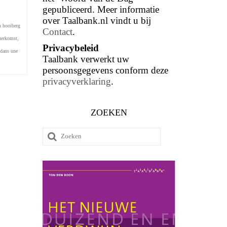
gepubliceerd. Meer informatie
over Taalbank.nl vindt u bij
n hooiberg
Contact
.
herkomst
,
Privacybeleid
 dans une
Taalbank verwerkt uw
persoonsgegevens conform deze
privacyverklaring
.
ZOEKEN
Zoeken
naar: