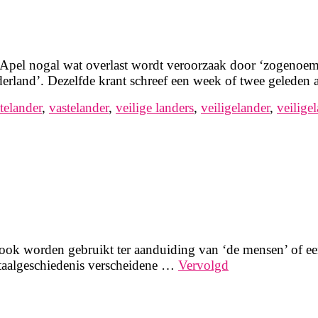
 Apel nogal wat overlast wordt veroorzaak door ‘zogenoe
derland’. Dezelfde krant schreef een week of twee geleden
ttelander
,
vastelander
,
veilige landers
,
veiligelander
,
veilige
r ook worden gebruikt ter aanduiding van ‘de mensen’ of
taalgeschiedenis verscheidene …
Vervolgd