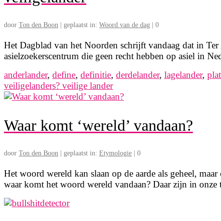
door
Ton den Boon
|
geplaatst in:
Woord van de dag
|
0
Het Dagblad van het Noorden schrijft vandaag dat in Ter
asielzoekerscentrum die geen recht hebben op asiel in Ne
anderlander
,
define
,
definitie
,
derdelander
,
lagelander
,
pla
veiligelanders? veilige lander
Waar komt ‘wereld’ vandaan?
door
Ton den Boon
|
geplaatst in:
Etymologie
|
0
Het woord wereld kan slaan op de aarde als geheel, maa
waar komt het woord wereld vandaan? Daar zijn in onze 