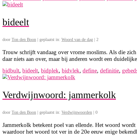
bideelt
door
Ton den Boon
|
geplaatst in:
Woord van de dag
|
2
Trouw schrijft vandaag over vrome moslims. Als die zich
daar niets aan over, maar bij anderen wordt een duidelijke
bidbult
,
bideelt
,
bidplek
,
bidvlek
,
define
,
definitie
,
gebed
Verdwijnwoord: jammerkolk
door
Ton den Boon
|
geplaatst in:
Verdwijnwoorden
|
0
Jammerkolk betekent poel van ellende. Het woord wordt m
waardoor het woord tot ver in de 20e eeuw enige beken