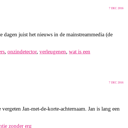
7
DEC 2016
ste dagen juist het nieuws in de mainstreammedia (de
rs
,
onzindetector
,
verleugenen
,
wat is een
7
DEC 2016
 te vergeten Jan-met-de-korte-achternaam. Jan is lang een
ntje zonder erg