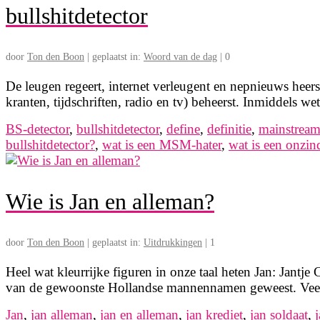
bullshitdetector
door
Ton den Boon
|
geplaatst in:
Woord van de dag
|
0
De leugen regeert, internet verleugent en nepnieuws heers
kranten, tijdschriften, radio en tv) beheerst. Inmiddels 
BS-detector
,
bullshitdetector
,
define
,
definitie
,
mainstrea
bullshitdetector?
,
wat is een MSM-hater
,
wat is een onzi
Wie is Jan en alleman?
door
Ton den Boon
|
geplaatst in:
Uitdrukkingen
|
1
Heel wat kleurrijke figuren in onze taal heten Jan: Jantje
van de gewoonste Hollandse mannennamen geweest. Veel
Jan
,
jan alleman
,
jan en alleman
,
jan krediet
,
jan soldaat
,