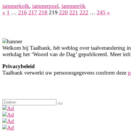
jammerkolk
,
jammerpoel
,
jammerrijk
«
1
…
216
217
218
219
220
221
222
…
245
»
Berichten
paginering
Welkom bij Taalbank, hét weblog over taalverandering in 
werkdag het ‘Woord van de Dag’ gepubliceerd. Meer info
Privacybeleid
Taalbank verwerkt uw persoonsgegevens conform deze
p
Zoeken
naar: