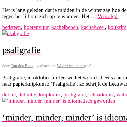
Het is lang geleden dat je midden in de winter zag hoe d
tegen het lijf om zich op te warmen. Het …
Vervolgd
bedsteen
,
boerenvuur
,
kachelbenen
,
kachelweer
,
koukrim
psaligrafie
door
Ton den Boon
|
geplaatst in:
Woord van de dag
|
0
Psaligrafie, in oktober troffen we het woord al eens aan
naar papierknipkunst: ‘Psaligrafie’, zo schrijft de Leeuw
define
,
definitie
,
knipkunst
,
psaligrafie
,
schaarkunst
,
wat i
‘minder, minder, minder’ is idio