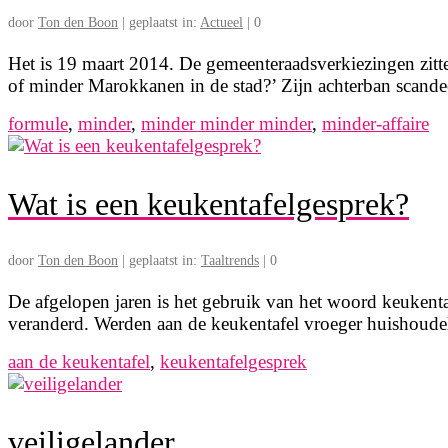
door
Ton den Boon
|
geplaatst in:
Actueel
|
0
Het is 19 maart 2014. De gemeenteraadsverkiezingen zitte
of minder Marokkanen in de stad?’ Zijn achterban scand
formule
,
minder
,
minder minder minder
,
minder-affaire
Wat is een keukentafelgesprek?
door
Ton den Boon
|
geplaatst in:
Taaltrends
|
0
De afgelopen jaren is het gebruik van het woord keukent
veranderd. Werden aan de keukentafel vroeger huishoud
aan de keukentafel
,
keukentafelgesprek
veiligelander