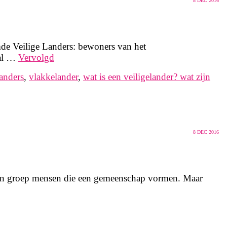
8
DEC 2016
mde Veilige Landers: bewoners van het
 al …
Vervolgd
landers
,
vlakkelander
,
wat is een veiligelander? wat zijn
8
DEC 2016
 een groep mensen die een gemeenschap vormen. Maar