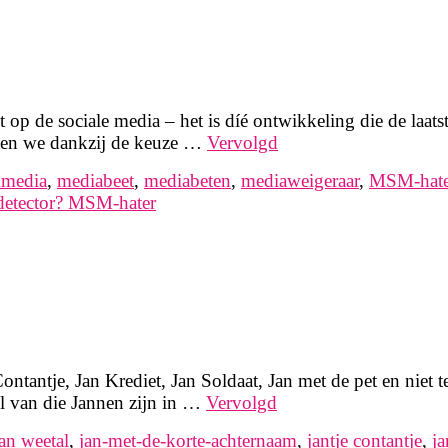
t op de sociale media – het is díé ontwikkeling die de laat
weten we dankzij de keuze …
Vervolgd
mmedia
,
mediabeet
,
mediabeten
,
mediaweigeraar
,
MSM-hate
ndetector? MSM-hater
 Contantje, Jan Krediet, Jan Soldaat, Jan met de pet en niet
 van die Jannen zijn in …
Vervolgd
jan weetal
,
jan-met-de-korte-achternaam
,
jantje contantje
,
ja