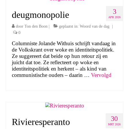
3
deugmonopolie
APR 2026
door
Ton den Boon
|
geplaatst in:
Woord van de dag
|
0
Columniste Jolande Withuis schrijft vandaag in
de Volkskrant over woke en identiteitspolitiek.
Ze suggereert dat beide op hun retour zij en
juicht dat toe. Ze reflecteert op woke en
identiteitspolitiek en herkent – als kind van
communistische ouders – daarin …
Vervolgd
30
Rivieresperanto
MRT 2026