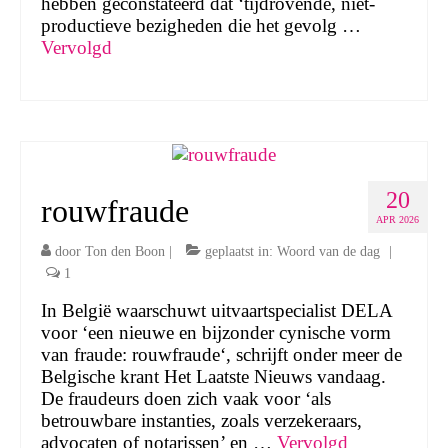
hebben geconstateerd dat ‘tijdrovende, niet-
productieve bezigheden die het gevolg …
Vervolgd
20
rouwfraude
APR 2026
door
Ton den Boon
|
geplaatst in:
Woord van de dag
|
1
In België waarschuwt uitvaartspecialist DELA
voor ‘een nieuwe en bijzonder cynische vorm
van fraude: rouwfraude‘, schrijft onder meer de
Belgische krant Het Laatste Nieuws vandaag.
De fraudeurs doen zich vaak voor ‘als
betrouwbare instanties, zoals verzekeraars,
advocaten of notarissen’ en …
Vervolgd