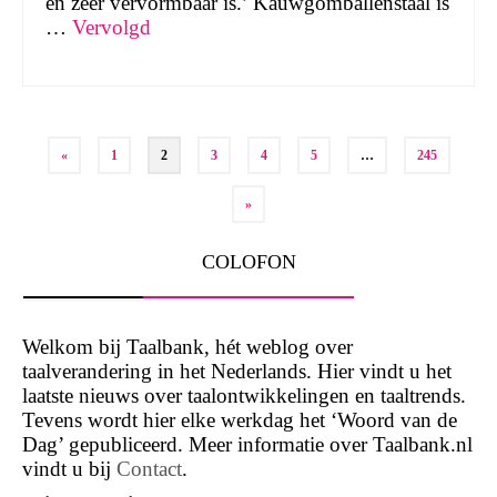
en zeer vervormbaar is.’ Kauwgomballenstaal is
…
Vervolgd
Berichten
«
1
2
3
4
5
…
245
paginering
»
COLOFON
Welkom bij Taalbank, hét weblog over
taalverandering in het Nederlands. Hier vindt u het
laatste nieuws over taalontwikkelingen en taaltrends.
Tevens wordt hier elke werkdag het ‘Woord van de
Dag’ gepubliceerd. Meer informatie over Taalbank.nl
vindt u bij
Contact
.