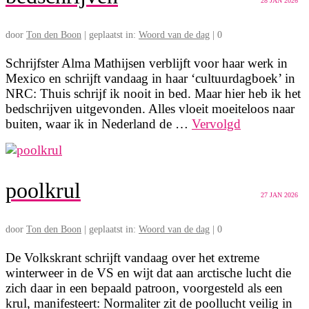
28
JAN 2026
door
Ton den Boon
|
geplaatst in:
Woord van de dag
|
0
Schrijfster Alma Mathijsen verblijft voor haar werk in
Mexico en schrijft vandaag in haar ‘cultuurdagboek’ in
NRC: Thuis schrijf ik nooit in bed. Maar hier heb ik het
bedschrijven uitgevonden. Alles vloeit moeiteloos naar
buiten, waar ik in Nederland de …
Vervolgd
poolkrul
27
JAN 2026
door
Ton den Boon
|
geplaatst in:
Woord van de dag
|
0
De Volkskrant schrijft vandaag over het extreme
winterweer in de VS en wijt dat aan arctische lucht die
zich daar in een bepaald patroon, voorgesteld als een
krul, manifesteert: Normaliter zit de poollucht veilig in