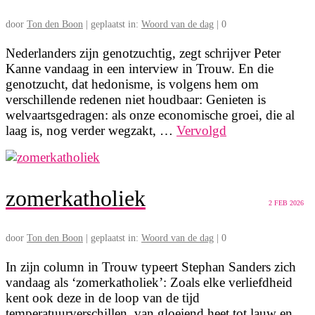
door
Ton den Boon
|
geplaatst in:
Woord van de dag
|
0
Nederlanders zijn genotzuchtig, zegt schrijver Peter
Kanne vandaag in een interview in Trouw. En die
genotzucht, dat hedonisme, is volgens hem om
verschillende redenen niet houdbaar: Genieten is
welvaartsgedragen: als onze economische groei, die al
laag is, nog verder wegzakt, …
Vervolgd
zomerkatholiek
2
FEB 2026
door
Ton den Boon
|
geplaatst in:
Woord van de dag
|
0
In zijn column in Trouw typeert Stephan Sanders zich
vandaag als ‘zomerkatholiek’: Zoals elke verliefdheid
kent ook deze in de loop van de tijd
temperatuurverschillen, van gloeiend heet tot lauw en