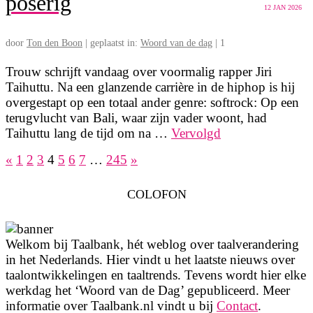
poserig
12
JAN 2026
door
Ton den Boon
|
geplaatst in:
Woord van de dag
|
1
Trouw schrijft vandaag over voormalig rapper Jiri
Taihuttu. Na een glanzende carrière in de hiphop is hij
overgestapt op een totaal ander genre: softrock: Op een
terugvlucht van Bali, waar zijn vader woont, had
Taihuttu lang de tijd om na …
Vervolgd
«
1
2
3
4
5
6
7
…
245
»
Berichten
paginering
COLOFON
Welkom bij Taalbank, hét weblog over taalverandering
in het Nederlands. Hier vindt u het laatste nieuws over
taalontwikkelingen en taaltrends. Tevens wordt hier elke
werkdag het ‘Woord van de Dag’ gepubliceerd. Meer
informatie over Taalbank.nl vindt u bij
Contact
.