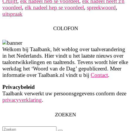
Cruijff
,
elk nadeel heb se voordeel
,
elk nadeel heeft z'n
voordeel
,
elk nadeel hep se voordeel
,
spreekwoord
,
uitspraak
COLOFON
Welkom bij Taalbank, hét weblog over taalverandering
in het Nederlands. Hier vindt u het laatste nieuws over
taalontwikkelingen en taaltrends. Tevens wordt hier elke
werkdag het ‘Woord van de Dag’ gepubliceerd. Meer
informatie over Taalbank.nl vindt u bij
Contact
.
Privacybeleid
Taalbank verwerkt uw persoonsgegevens conform deze
privacyverklaring
.
ZOEKEN
Zoeken