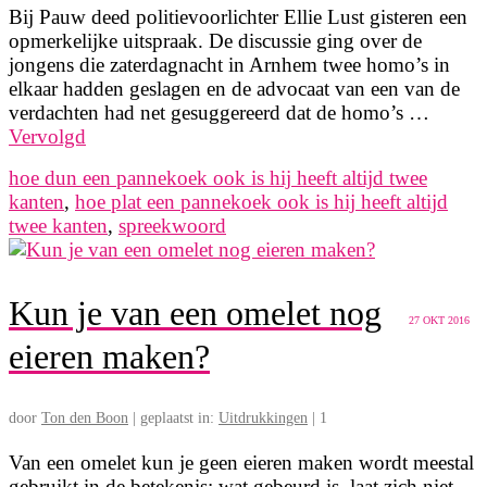
Bij Pauw deed politievoorlichter Ellie Lust gisteren een
opmerkelijke uitspraak. De discussie ging over de
jongens die zaterdagnacht in Arnhem twee homo’s in
elkaar hadden geslagen en de advocaat van een van de
verdachten had net gesuggereerd dat de homo’s …
Vervolgd
hoe dun een pannekoek ook is hij heeft altijd twee
kanten
,
hoe plat een pannekoek ook is hij heeft altijd
twee kanten
,
spreekwoord
Kun je van een omelet nog
27
OKT 2016
eieren maken?
door
Ton den Boon
|
geplaatst in:
Uitdrukkingen
|
1
Van een omelet kun je geen eieren maken wordt meestal
gebruikt in de betekenis: wat gebeurd is, laat zich niet