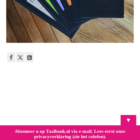
▼
Abonneer u op Taalbank.nl via e-mail. Lees eerst onze
privacyverklaring (zie het colofon).