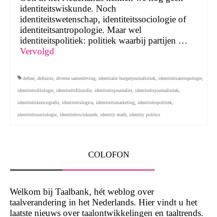
identiteitswiskunde. Noch
identiteitswetenschap, identiteitssociologie of
identiteitsantropologie. Maar wel
identiteitspolitiek: politiek waarbij partijen …
Vervolgd
define
,
definitie
,
diverse samenleving
,
identitaire burgerjournalistiek
,
identiteitsantropologie
,
identiteitsfilologie
,
identiteitsfilosofie
,
identiteitsjournalist
,
identiteitsjournalistiek
,
identiteitslexicografie
,
identiteitslogica
,
identiteitsmarketing
,
identiteitspolitiek
,
identiteitssociologie
,
identiteitswiskunde
,
identity math
,
identity politics
COLOFON
Welkom bij Taalbank, hét weblog over
taalverandering in het Nederlands. Hier vindt u het
laatste nieuws over taalontwikkelingen en taaltrends.