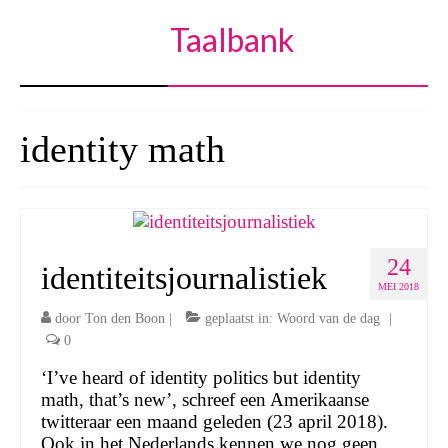
Taalbank
identity math
24
identiteitsjournalistiek
MEI 2018
door
Ton den Boon
|
geplaatst in:
Woord van de dag
|
0
‘I’ve heard of identity politics but identity
math, that’s new’, schreef een Amerikaanse
twitteraar een maand geleden (23 april 2018).
Ook in het Nederlands kennen we nog geen