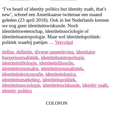
‘I’ve heard of identity politics but identity math, that’s
new’, schreef een Amerikaanse twitteraar een maand
geleden (23 april 2018). Ook in het Nederlands kennen
we nog geen identiteitswiskunde. Noch
identiteitswetenschap, identiteitssociologie of
identiteitsantropologie. Maar wel identiteitspolitiek:
politiek waarbij partijen …
Vervolgd
define
,
definitie
,
diverse samenleving
,
identitaire
burgerjournalistiek
,
identiteitsantropologie
,
identiteitsfilologie
,
identiteitsfilosofie
,
identiteitsjournalist
,
identiteitsjournalistiek
,
identiteitslexicografie
,
identiteitslogica
,
identiteitsmarketing
,
identiteitspolitiek
,
identiteitssociologie
,
identiteitswiskunde
,
identity math
,
identity politics
COLOFON