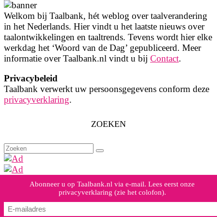
Welkom bij Taalbank, hét weblog over taalverandering
in het Nederlands. Hier vindt u het laatste nieuws over
taalontwikkelingen en taaltrends. Tevens wordt hier elke
werkdag het ‘Woord van de Dag’ gepubliceerd. Meer
informatie over Taalbank.nl vindt u bij
Contact
.
Privacybeleid
Taalbank verwerkt uw persoonsgegevens conform deze
privacyverklaring
.
ZOEKEN
Zoeken
naar:
Abonneer u op Taalbank.nl via e-mail. Lees eerst onze
privacyverklaring (zie het colofon).