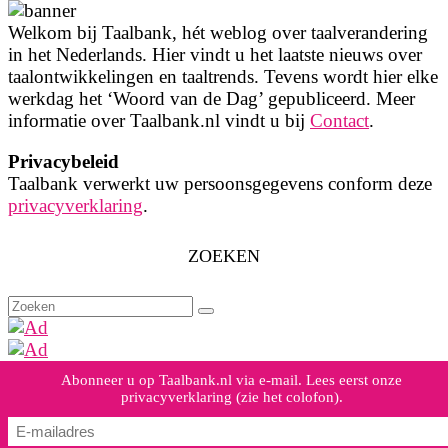
Welkom bij Taalbank, hét weblog over taalverandering
in het Nederlands. Hier vindt u het laatste nieuws over
taalontwikkelingen en taaltrends. Tevens wordt hier elke
werkdag het ‘Woord van de Dag’ gepubliceerd. Meer
informatie over Taalbank.nl vindt u bij
Contact
.
Privacybeleid
Taalbank verwerkt uw persoonsgegevens conform deze
privacyverklaring
.
ZOEKEN
Zoeken
naar:
Abonneer u op Taalbank.nl via e-mail. Lees eerst onze
privacyverklaring (zie het colofon).