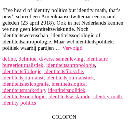
‘I’ve heard of identity politics but identity math, that’s
new’, schreef een Amerikaanse twitteraar een maand
geleden (23 april 2018). Ook in het Nederlands kennen
we nog geen identiteitswiskunde. Noch
identiteitswetenschap, identiteitssociologie of
identiteitsantropologie. Maar wel identiteitspolitiek:
politiek waarbij partijen …
Vervolgd
define
,
definitie
,
diverse samenleving
,
identitaire
burgerjournalistiek
,
identiteitsantropologie
,
identiteitsfilologie
,
identiteitsfilosofie
,
identiteitsjournalist
,
identiteitsjournalistiek
,
identiteitslexicografie
,
identiteitslogica
,
identiteitsmarketing
,
identiteitspolitiek
,
identiteitssociologie
,
identiteitswiskunde
,
identity math
,
identity politics
COLOFON