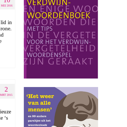
10
MEI 2016
lid in
drone.
nd
e
2
MRT 2015
ieuze
e ‘s