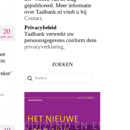
gepubliceerd. Meer informatie
over Taalbank.nl vindt u bij
Contact
.
Privacybeleid
20
Taalbank verwerkt uw
APR 2017
persoonsgegevens conform deze
privacyverklaring
.
het
ion
ZOEKEN
reker’
Zoeken
naar:
aat
,