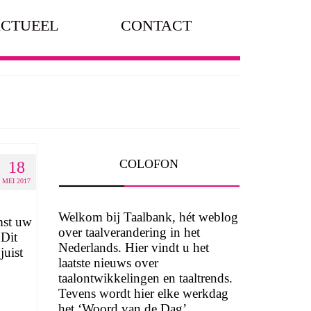
CTUEEL
CONTACT
COLOFON
18
MEI 2017
Welkom bij Taalbank, hét weblog
mst uw
over taalverandering in het
 Dit
Nederlands. Hier vindt u het
juist
laatste nieuws over
taalontwikkelingen en taaltrends.
Tevens wordt hier elke werkdag
het ‘Woord van de Dag’