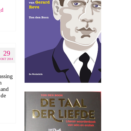
gd
29
OKT 2014
assing
n
mand
 de