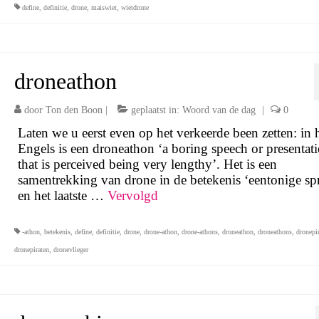
define
,
definitie
,
drone
,
maiswiet
,
wietdrone
droneathon
door
Ton den Boon
|
geplaatst in:
Woord van de dag
|
0
Laten we u eerst even op het verkeerde been zetten: in 
Engels is een droneathon ‘a boring speech or presentat
that is perceived being very lengthy’. Het is een
samentrekking van drone in de betekenis ‘eentonige sp
en het laatste …
Vervolgd
-athon
,
betekenis
,
define
,
definitie
,
drone
,
drone-athon
,
drone-athons
,
droneathon
,
droneathons
,
dronepir
dronepiraten
,
dronevlieger