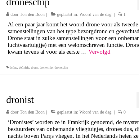
droneschip
door
Ton den Boon
|
geplaatst in:
Woord van de dag
|
1
Al een paar jaar komt het woord drone voor als tweede 
samenstellingen van het type bezorgdrone en gevechts
Drone staat in zulke samenstellingen voor een onbema
luchtvaartuig(je) met een welomschreven functie. Dron
kwam tevens al voor als eerste …
Vervolgd
define
,
definitie
,
drone
,
drone ship
,
droneschip
dronist
door
Ton den Boon
|
geplaatst in:
Woord van de dag
|
0
‘Dronistes’ worden ze in Frankrijk genoemd, de myster
bestuurders van onbemande vliegtuigjes, drones dus, di
nachts boven Parijs vliegen. In het Nederlands heten ze