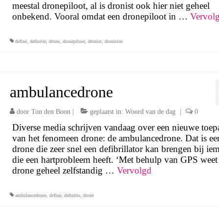
meestal dronepiloot, al is dronist ook hier niet geheel
onbekend. Vooral omdat een dronepiloot in …
Vervol
define
,
definitie
,
drone
,
dronepiloot
,
dronist
,
dronisten
ambulancedrone
door
Ton den Boon
|
geplaatst in:
Woord van de dag
|
0
Diverse media schrijven vandaag over een nieuwe toep
van het fenomeen drone: de ambulancedrone. Dat is ee
drone die zeer snel een defibrillator kan brengen bij ie
die een hartprobleem heeft. ‘Met behulp van GPS weet
drone geheel zelfstandig …
Vervolgd
ambulancedrone
,
define
,
definitie
,
drone