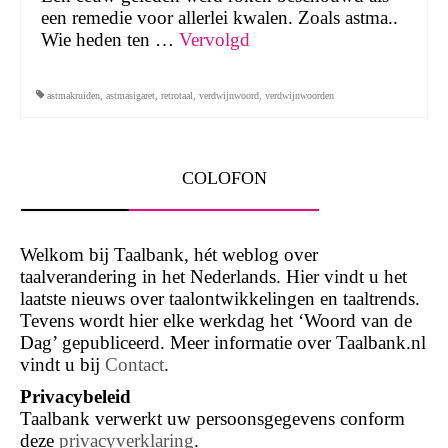
een remedie voor allerlei kwalen. Zoals astma..
Wie heden ten …
Vervolgd
astmakruiden
,
astmasigaret
,
retrotaal
,
verdwijnwoord
,
verdwijnwoorden
COLOFON
Welkom bij Taalbank, hét weblog over
taalverandering in het Nederlands. Hier vindt u het
laatste nieuws over taalontwikkelingen en taaltrends.
Tevens wordt hier elke werkdag het ‘Woord van de
Dag’ gepubliceerd. Meer informatie over Taalbank.nl
vindt u bij
Contact
.
Privacybeleid
Taalbank verwerkt uw persoonsgegevens conform
deze
privacyverklaring
.