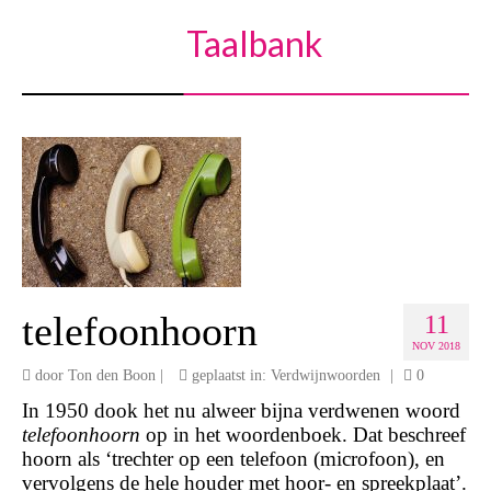
Taalbank
telefoonhoorn
11
NOV 2018
door
Ton den Boon
|
geplaatst in:
Verdwijnwoorden
|
0
In 1950 dook het nu alweer bijna verdwenen woord
telefoonhoorn
op in het woordenboek. Dat beschreef
hoorn als ‘trechter op een telefoon (microfoon), en
vervolgens de hele houder met hoor- en spreekplaat’.