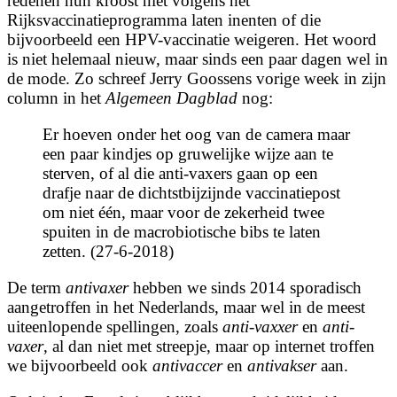
redenen hun kroost niet volgens het
Rijksvaccinatieprogramma laten inenten of die
bijvoorbeeld een HPV-vaccinatie weigeren. Het woord
is niet helemaal nieuw, maar sinds een paar dagen wel in
de mode. Zo schreef Jerry Goossens vorige week in zijn
column in het
Algemeen Dagblad
nog:
Er hoeven onder het oog van de camera maar
een paar kindjes op gruwelijke wijze aan te
sterven, of al die anti-vaxers gaan op een
drafje naar de dichtstbijzijnde vaccinatiepost
om niet één, maar voor de zekerheid twee
spuiten in de macrobiotische bibs te laten
zetten. (27-6-2018)
De term
antivaxer
hebben we sinds 2014 sporadisch
aangetroffen in het Nederlands, maar wel in de meest
uiteenlopende spellingen, zoals
anti-vaxxer
en
anti-
vaxer
, al dan niet met streepje, maar op internet troffen
we bijvoorbeeld ook
antivaccer
en
antivakser
aan.