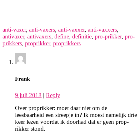
anti-vaxer
,
anti-vaxers
,
anti-vaxxer
,
anti-vaxxers
,
antivaxer
,
antivaxers
,
define
,
definitie
,
pro-prikker
,
pro-
prikkers
,
proprikker
,
proprikkers
Frank
9 juli 2018
|
Reply
Over proprikker: moet daar niet om de
leesbaarheid een streepje in? Ik moest namelijk drie
keer lezen voordat ik doorhad dat er geen prop-
rikker stond.