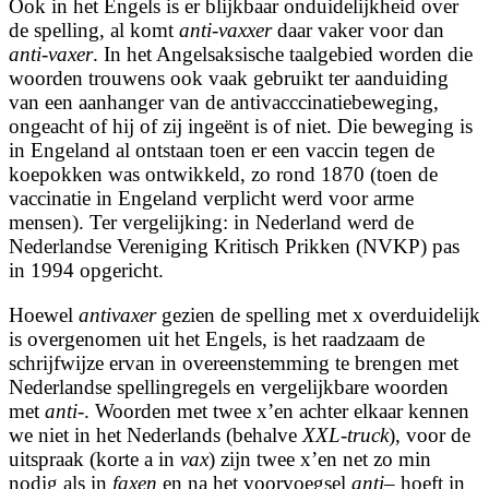
Ook in het Engels is er blijkbaar onduidelijkheid over
de spelling, al komt
anti-vaxxer
daar vaker voor dan
anti-vaxer
. In het Angelsaksische taalgebied worden die
woorden trouwens ook vaak gebruikt ter aanduiding
van een aanhanger van de antivacccinatiebeweging,
ongeacht of hij of zij ingeënt is of niet. Die beweging is
in Engeland al ontstaan toen er een vaccin tegen de
koepokken was ontwikkeld, zo rond 1870 (toen de
vaccinatie in Engeland verplicht werd voor arme
mensen). Ter vergelijking: in Nederland werd de
Nederlandse Vereniging Kritisch Prikken (NVKP) pas
in 1994 opgericht.
Hoewel
antivaxer
gezien de spelling met x overduidelijk
is overgenomen uit het Engels, is het raadzaam de
schrijfwijze ervan in overeenstemming te brengen met
Nederlandse spellingregels en vergelijkbare woorden
met
anti
-. Woorden met twee x’en achter elkaar kennen
we niet in het Nederlands (behalve
XXL-truck
), voor de
uitspraak (korte a in
vax
) zijn twee x’en net zo min
nodig als in
faxen
en na het voorvoegsel
anti
– hoeft in