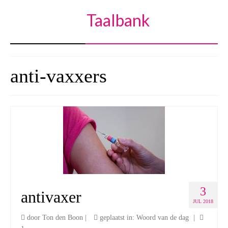
Taalbank
anti-vaxxers
3
antivaxer
JUL 2018
door
Ton den Boon
|
geplaatst in:
Woord van de dag
|