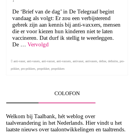
1
De ‘Brief van de dag’ in De Telegraaf begint
vandaag als volgt: Er zou een verbijsterend
gebrek zijn aan kennis bij anti-vaxxers, mensen
die er voor kiezen hun kinderen niet te laten
vaccineren. Dat durf ik stellig te weerleggen.
De …
Vervolgd
anti-vaxer
,
anti-vaxers
,
anti-vaxxer
,
anti-vaxxers
,
antivaxer
,
antivaxers
,
define
,
definitie
,
pro-
prikker
,
pro-prikkers
,
proprikker
,
proprikkers
COLOFON
Welkom bij Taalbank, hét weblog over
taalverandering in het Nederlands. Hier vindt u het
laatste nieuws over taalontwikkelingen en taaltrends.