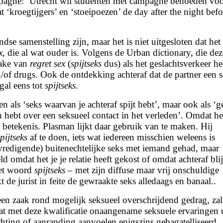
mpagne: ‘Utrecht wil studenten met campagne behoeden vo
‘kroegtijgers’ en ‘stoeipoezen’ de day after the night befo
dse samenstelling zijn, maar het is niet uitgesloten dat he
x
, die al wat ouder is. Volgens de Urban dictionary, die de
rake van
regret sex
(
spijtseks
dus) als het geslachtsverkeer he
/of drugs. Ook de ontdekking achteraf dat de partner een 
ogal eens tot
spijtseks
.
 als ‘seks waarvan je achteraf spijt hebt’, maar ook als ‘g
en hebt over een seksueel contact in het verleden’. Omdat he
 betekenis. Plasman lijkt daar gebruik van te maken. Hij
pijtseks
af te doen, iets wat iedereen misschien weleens is
bevredigende) buitenechtelijke seks met iemand gehad, maar
ld omdat het je je relatie heeft gekost of omdat achteraf blij
het woord
spijtseks
– met zijn diffuse maar vrij onschuldige
 de jurist in feite de gewraakte seks alledaags en banaal..
een zaak rond mogelijk seksueel overschrijdend gedrag, za
 met deze kwalificatie onaangename seksuele ervaringen u
chting of aanranding aanvoelen enigszins gebagatelliseerd