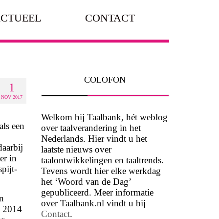
CTUEEL
CONTACT
COLOFON
1
NOV 2017
Welkom bij Taalbank, hét weblog
als een
over taalverandering in het
Nederlands. Hier vindt u het
daarbij
laatste nieuws over
er in
taalontwikkelingen en taaltrends.
pijt-
Tevens wordt hier elke werkdag
het ‘Woord van de Dag’
gepubliceerd. Meer informatie
jn
over Taalbank.nl vindt u bij
 2014
Contact
.