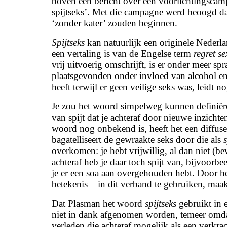
boven een bericht over een voorlichtingsca
spijtseks’. Met die campagne werd beoogd dat 
‘zonder kater’ zouden beginnen.
Spijtseks
kan natuurlijk een originele Nederlan
een vertaling is van de Engelse term
regret se
vrij uitvoerig omschrijft, is er onder meer sp
plaatsgevonden onder invloed van alcohol en
heeft terwijl er geen veilige seks was, leidt n
Je zou het woord simpelweg kunnen definiëren
van spijt dat je achteraf door nieuwe inzicht
woord nog onbekend is, heeft het een diffuse
bagatelliseert de gewraakte seks door die als
s
overkomen: je hebt vrijwillig, al dan niet (
achteraf heb je daar toch spijt van, bijvoorbee
je er een soa aan overgehouden hebt. Door 
betekenis – in dit verband te gebruiken, maakt
Dat Plasman het woord
spijtseks
gebruikt in 
niet in dank afgenomen worden, temeer omdat
verleden die achteraf mogelijk als een verkra