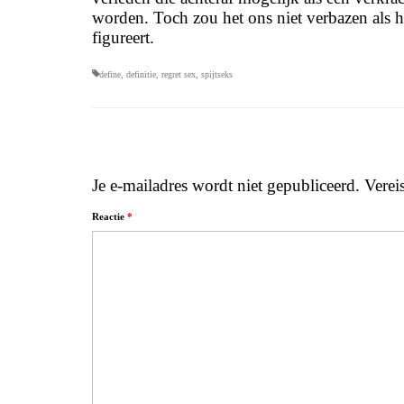
worden. Toch zou het ons niet verbazen als
figureert.
define
,
definitie
,
regret sex
,
spijtseks
Je e-mailadres wordt niet gepubliceerd.
Verei
Reactie
*