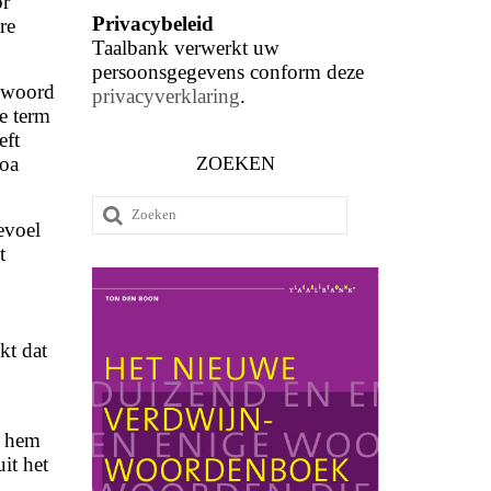
or
Privacybeleid
re
Taalbank verwerkt uw
persoonsgegevens conform deze
t woord
privacyverklaring
.
ze term
eft
ZOEKEN
soa
Zoeken
evoel
naar:
t
kt dat
l hem
it het