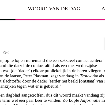
WOORD VAN DE DAG
A
|
0
 op te lopen nu iemand die een seksueel contact achteraf 
mand die datzelfde contact altijd als een met wederzijdse
wd (de ‘dader’) elkaar publiekelijk in de haren vliegen, 
n de laatste, Peter Plasman, zegt vandaag in
Trouw
dat als 
 slachtoffer door de dader ‘eerder het beeld [ontstaat] van s
aankijken tegen wat er is gebeurd.’
een dagblad aangetroffen, dus dit woord maakt vandaag zi
ze term wel een paar keer te vinden. Zo kopte
Adformatie
in