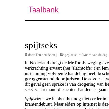
Taalbank
spijtseks
door
Ton den Boon
|
geplaatst in:
Woord van de dag
In Nederland dreigt de MeToo-beweging averij
verkrachting ervaart (het ‘slachtoffer’) en ie
instemming volvoerde handeling heeft beschou
geruggensteund door juristen. De advocaat va
dit geval geen sprake is van drogering van het
seks, van iemand die achteraf anders is gaan 
Spijtseks
– we hebben het nog niet eerder in 
krantendebuut. Maar elders op internet is de