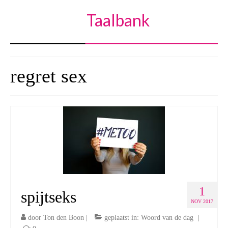
Taalbank
regret sex
1
spijtseks
NOV 2017
door
Ton den Boon
|
geplaatst in:
Woord van de dag
|