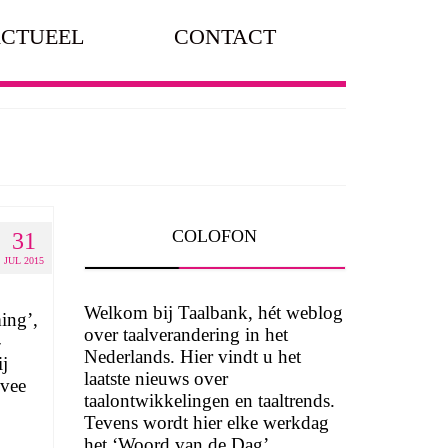
CTUEEL
CONTACT
COLOFON
31
JUL 2015
Welkom bij Taalbank, hét weblog
ing’,
over taalverandering in het
-
Nederlands. Hier vindt u het
ij
laatste nieuws over
mvee
taalontwikkelingen en taaltrends.
Tevens wordt hier elke werkdag
het ‘Woord van de Dag’