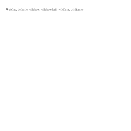
define
,
definitie
,
wildboer
,
wildboerderij
,
wildfarm
,
wildfarmer