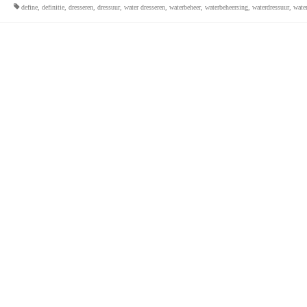
define
,
definitie
,
dresseren
,
dressuur
,
water dresseren
,
waterbeheer
,
waterbeheersing
,
waterdressuur
,
wate