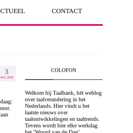
CTUEEL
CONTACT
COLOFON
3
AUG 2018
Welkom bij Taalbank, hét weblog
over taalverandering in het
ndaag:
Nederlands. Hier vindt u het
suur.
laatste nieuws over
taan
taalontwikkelingen en taaltrends.
Tevens wordt hier elke werkdag
het ‘Woord van de Dag’