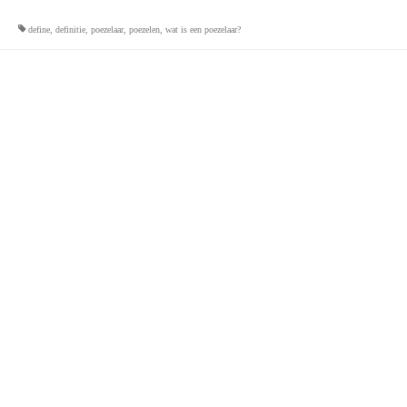
define
,
definitie
,
poezelaar
,
poezelen
,
wat is een poezelaar?