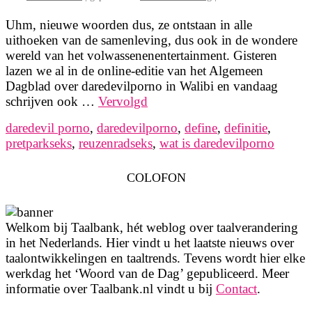
Uhm, nieuwe woorden dus, ze ontstaan in alle
uithoeken van de samenleving, dus ook in de wondere
wereld van het volwassenenentertainment. Gisteren
lazen we al in de online-editie van het Algemeen
Dagblad over daredevilporno in Walibi en vandaag
schrijven ook …
Vervolgd
daredevil porno
,
daredevilporno
,
define
,
definitie
,
pretparkseks
,
reuzenradseks
,
wat is daredevilporno
COLOFON
Welkom bij Taalbank, hét weblog over taalverandering
in het Nederlands. Hier vindt u het laatste nieuws over
taalontwikkelingen en taaltrends. Tevens wordt hier elke
werkdag het ‘Woord van de Dag’ gepubliceerd. Meer
informatie over Taalbank.nl vindt u bij
Contact
.