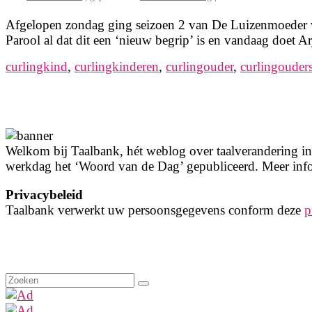
Afgelopen zondag ging seizoen 2 van De Luizenmoeder van
Parool al dat dit een ‘nieuw begrip’ is en vandaag doet
curlingkind
,
curlingkinderen
,
curlingouder
,
curlingouder
Welkom bij Taalbank, hét weblog over taalverandering in 
werkdag het ‘Woord van de Dag’ gepubliceerd. Meer info
Privacybeleid
Taalbank verwerkt uw persoonsgegevens conform deze
p
Zoeken
naar: