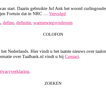
 start. Daarin gebruikte Juf Ank het woord curlingouders.
 Arjen Fortuin dat in NRC …
Vervolgd
s
,
define
,
definitie
,
warmewiegsyndroom
COLOFON
het Nederlands. Hier vindt u het laatste nieuws over taalon
rmatie over Taalbank.nl vindt u bij
Contact
.
rivacyverklaring
.
ZOEKEN