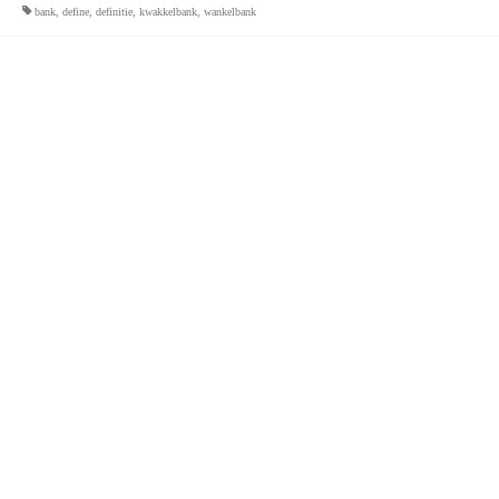
bank
,
define
,
definitie
,
kwakkelbank
,
wankelbank