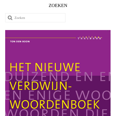
ZOEKEN
Zoeken
naar: