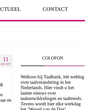
CTUEEL
CONTACT
COLOFON
11
JAN 2017
Welkom bij Taalbank, hét weblog
over taalverandering in het
ag
Nederlands. Hier vindt u het
laatste nieuws over
en
taalontwikkelingen en taaltrends.
raar en
Tevens wordt hier elke werkdag
het ‘Woord van de Dag’