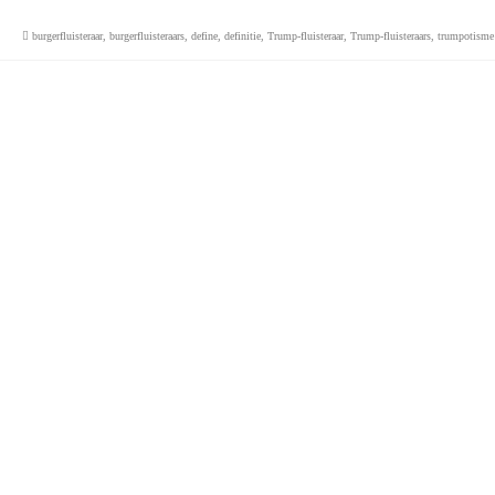
burgerfluisteraar
,
burgerfluisteraars
,
define
,
definitie
,
Trump-fluisteraar
,
Trump-fluisteraars
,
trumpotisme