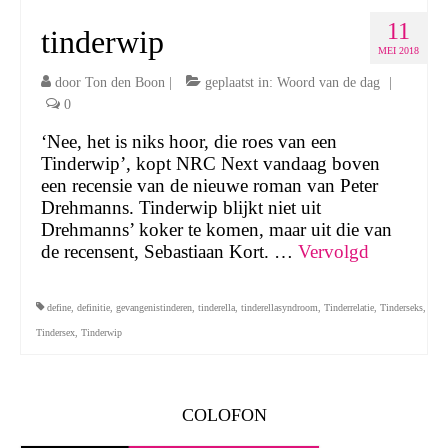
11
tinderwip
MEI 2018
door
Ton den Boon
|
geplaatst in:
Woord van de dag
|
0
‘Nee, het is niks hoor, die roes van een
Tinderwip’, kopt NRC Next vandaag boven
een recensie van de nieuwe roman van Peter
Drehmanns. Tinderwip blijkt niet uit
Drehmanns’ koker te komen, maar uit die van
de recensent, Sebastiaan Kort. …
Vervolgd
define
,
definitie
,
gevangenistinderen
,
tinderella
,
tinderellasyndroom
,
Tinderrelatie
,
Tinderseks
,
Tindersex
,
Tinderwip
COLOFON