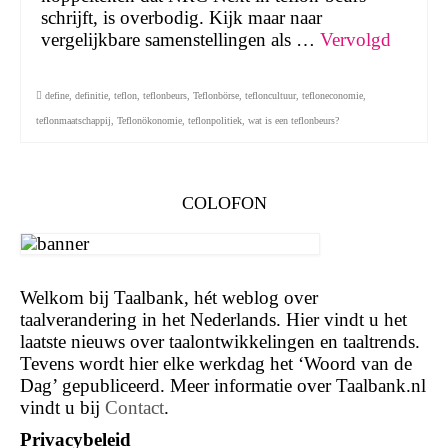
schrijft, is overbodig. Kijk maar naar
vergelijkbare samenstellingen als …
Vervolgd
define
,
definitie
,
teflon
,
teflonbeurs
,
Teflonbörse
,
tefloncultuur
,
tefloneconomie
,
teflonmaatschappij
,
Teflonökonomie
,
teflonpolitiek
,
wat is een teflonbeurs?
COLOFON
Welkom bij Taalbank, hét weblog over
taalverandering in het Nederlands. Hier vindt u het
laatste nieuws over taalontwikkelingen en taaltrends.
Tevens wordt hier elke werkdag het ‘Woord van de
Dag’ gepubliceerd. Meer informatie over Taalbank.nl
vindt u bij
Contact
.
Privacybeleid