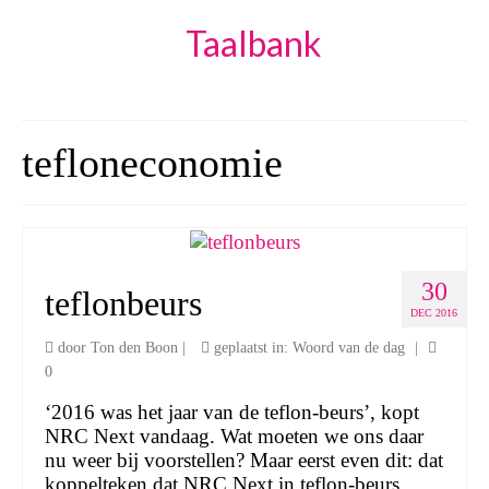
Taalbank
tefloneconomie
30
teflonbeurs
DEC 2016
door
Ton den Boon
|
geplaatst in:
Woord van de dag
|
0
‘2016 was het jaar van de teflon-beurs’, kopt
NRC Next vandaag. Wat moeten we ons daar
nu weer bij voorstellen? Maar eerst even dit: dat
koppelteken dat NRC Next in teflon-beurs