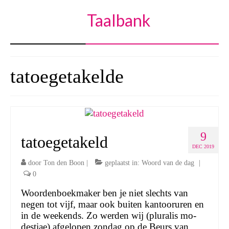
Taalbank
tatoegetakelde
9
tatoegetakeld
DEC 2019
door
Ton den Boon
|
geplaatst in:
Woord van de dag
|
0
Woordenboekmaker ben je niet slechts van
negen tot vijf, maar ook buiten kantooruren en
in de weekends. Zo werden wij (plu­ra­lis mo­
des­ti­ae) afgelopen zondag op de Beurs van