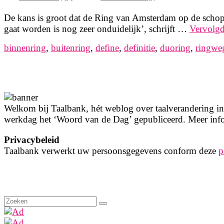
De kans is groot dat de Ring van Amsterdam op de schop g
gaat worden is nog zeer onduidelijk’, schrijft …
Vervolg
binnenring
,
buitenring
,
define
,
definitie
,
duoring
,
ringwe
Welkom bij Taalbank, hét weblog over taalverandering in 
werkdag het ‘Woord van de Dag’ gepubliceerd. Meer info
Privacybeleid
Taalbank verwerkt uw persoonsgegevens conform deze
p
Zoeken
naar: