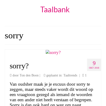
Taalbank
sorry
9
sorry?
OKT 2018
door
Ton den Boon
|
geplaatst in:
Taaltrends
|
1
Van oudsher maak je je excuus door sorry te
zeggen, maar steeds vaker wordt dit woord op
een vraagtoon gezegd als iemand de woorden
van een ander niet heeft verstaan of begrepen.
Sorry is dan ook hard op weg om naast …