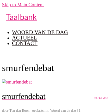
Skip to Main Content
Taalbank
WOORD VAN DE DAG
ACTUEEL
CONTACT
smurfendebat
smurfendebat
10
FEB 2017
door
Ton den Boon
|
geplaatst in:
Woord van de dag
|
1