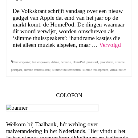
De Volkskrant schrijft vandaag over een nieuw
gadget van Apple dat eind van het jaar op de
markt komt: de HomePod. De dingen waarnaar
dit woord verwijst, worden omschreven als
‘slimme thuisspeakers’: ‘handzame kastjes die
niet alleen muziek afspelen, maar …
Vervolgd
butlerspeaker
,
butlerspeakers
,
define
,
definitie
,
HomePad
,
praatstaaf
,
praatstaven
,
slimme
praatpaal
,
slimme thuisassistent
,
slimme thuisassitenten
,
slimme thuisspeaker
,
virtual butler
COLOFON
Welkom bij Taalbank, hét weblog over
taalverandering in het Nederlands. Hier vindt u het
laatste nieuws over taalontwikkelingen en taaltrends.