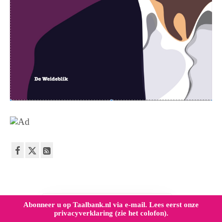
Abonneer u op Taalbank.nl via e-mail. Lees eerst onze
privacyverklaring (zie het colofon).