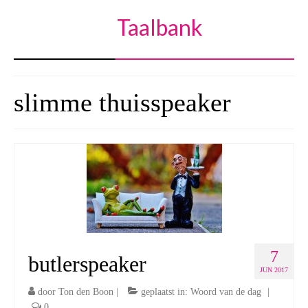
Taalbank
slimme thuisspeaker
7
butlerspeaker
JUN 2017
door
Ton den Boon
|
geplaatst in:
Woord van de dag
|
0