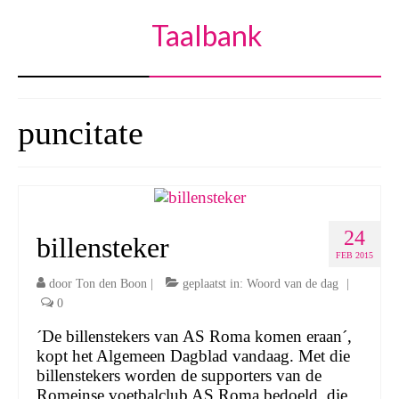
Taalbank
puncitate
24
billensteker
FEB 2015
door
Ton den Boon
|
geplaatst in:
Woord van de dag
|
0
´De billenstekers van AS Roma komen eraan´,
kopt het Algemeen Dagblad vandaag. Met die
billenstekers worden de supporters van de
Romeinse voetbalclub AS Roma bedoeld, die