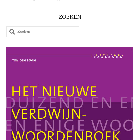
ZOEKEN
Zoeken
naar: