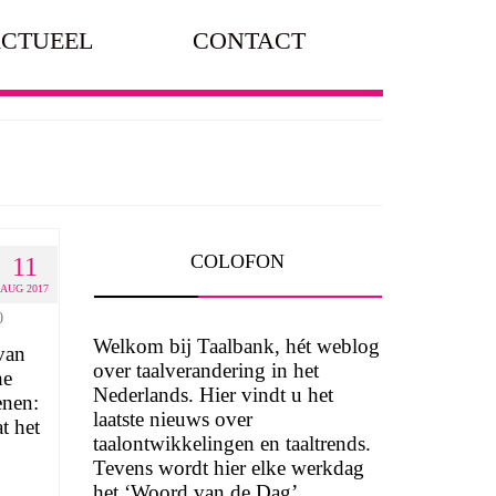
CTUEEL
CONTACT
COLOFON
11
AUG 2017
0
Welkom bij Taalbank, hét weblog
van
over taalverandering in het
he
Nederlands. Hier vindt u het
enen:
laatste nieuws over
t het
taalontwikkelingen en taaltrends.
Tevens wordt hier elke werkdag
het ‘Woord van de Dag’