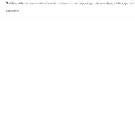
define
,
definitie
,
iconischehoofdenindex
,
Koreacrisis
,
mini-apocalyps
,
miniapocalyps
,
nuclecalyps
,
nuc
nukecalyps