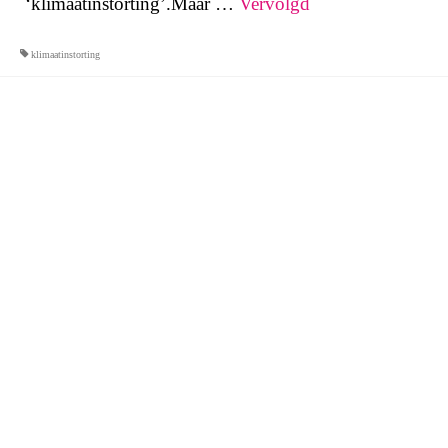
‘klimaatinstorting’.Maar …
Vervolgd
klimaatinstorting