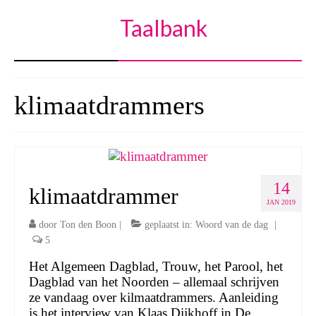
Taalbank
klimaatdrammers
14
klimaatdrammer
JAN 2019
door
Ton den Boon
|
geplaatst in:
Woord van de dag
|
5
Het Algemeen Dagblad, Trouw, het Parool, het
Dagblad van het Noorden – allemaal schrijven
ze vandaag over kilmaatdrammers. Aanleiding
is het interview van Klaas Dijkhoff in De