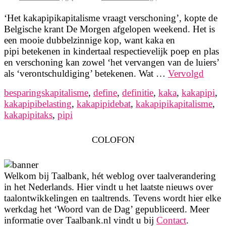
‘Het kakapipikapitalisme vraagt verschoning’, kopte de
Belgische krant De Morgen afgelopen weekend. Het is
een mooie dubbelzinnige kop, want kaka en
pipi betekenen in kindertaal respectievelijk poep en plas
en verschoning kan zowel ‘het vervangen van de luiers’
als ‘verontschuldiging’ betekenen. Wat …
Vervolgd
besparingskapitalisme
,
define
,
definitie
,
kaka
,
kakapipi
,
kakapipibelasting
,
kakapipidebat
,
kakapipikapitalisme
,
kakapipitaks
,
pipi
COLOFON
Welkom bij Taalbank, hét weblog over taalverandering
in het Nederlands. Hier vindt u het laatste nieuws over
taalontwikkelingen en taaltrends. Tevens wordt hier elke
werkdag het ‘Woord van de Dag’ gepubliceerd. Meer
informatie over Taalbank.nl vindt u bij
Contact
.