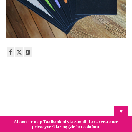
▼
Abonneer u op Taalbank.nl via e-mail. Lees eerst onze
privacyverklaring (zie het colofon).