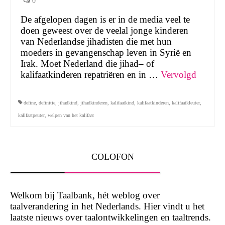
0
De afgelopen dagen is er in de media veel te
doen geweest over de veelal jonge kinderen
van Nederlandse jihadisten die met hun
moeders in gevangenschap leven in Syrië en
Irak. Moet Nederland die jihad– of
kalifaatkinderen repatriëren en in …
Vervolgd
define
,
definitie
,
jihadkind
,
jihadkinderen
,
kalifaatkind
,
kalifaatkinderen
,
kalifaatkleuter
,
kalifaatpeuter
,
welpen van het kalifaat
COLOFON
Welkom bij Taalbank, hét weblog over
taalverandering in het Nederlands. Hier vindt u het
laatste nieuws over taalontwikkelingen en taaltrends.