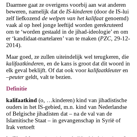
Daarmee gaat ze overigens voorbij aan wat anderen
beweren, namelijk dat de
IS-kinderen
(door de IS-lui
zelf liefkozend
de welpen van het kalifaat
genoemd)
vaak al op heel jonge leeftijd worden gerekruteerd
om te ‘worden gestaald in de jihad-ideologie’ en om
er ‘kandidaat-martelaren’ van te maken (
PZC
, 29-12-
2014).
Maar goed, ze zullen uiteindelijk wel terugkeren, die
kalifaatkinderen,
en de kans is groot dat dit woord in
elk geval beklijft. Of dat ook voor
kalifaatkleuter
en
–
peuter
geldt, valt te bezien.
Definitie
kalifaatkind
(o, …kinderen) kind van jihadistische
ouders in het IS-gebied, m.n. kind van Nederlandse
of Belgische jihadisten dat – na de val van de
Islamitische Staat – in gevangenschap in Syrië of
Irak vertoeft