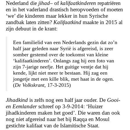
Nederland die
jihad
– of
kalifaatkinderen
repatriëren
en in het vaderland drastisch heropvoeden of moeten
‘we’ die kinderen maar lekker in hun Syrische
zandbak laten zitten?
Kalifaatkind
maakte in 2015 al
zijn debuut in de krant:
Een familielid van een Nederlands gezin dat zo’n
half jaar geleden naar Syrië is afgereisd, is zeer
somber gestemd over de toekomst van kleine
‘kalifaatkinderen’. Onlangs zag hij een foto van
zijn 7-jarige neefje. Het guitige ventje dat hij
kende, lijkt niet meer te bestaan. Hij zag een
jongetje met een kille blik, met haat in de ogen.
(
De Volkskrant
, 17-3-2015)
Jihadkind
is zelfs nog een half jaar ouder. De
Gooi-
en Eemlander
schreef op 3-9-2014: ‘Huizer
jihadkinderen maken het goed’. Die waren dan ook
nog niet afgereisd naar het bij Raqqa en Mosul
gestichte kalifaat van de Islamitische Staat.