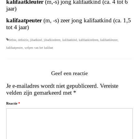
kalifaatkleuter
(m,-s) jong kalifaatkind (ca. 4 tot 6
jaar)
kalifaatpeuter
(m, -s) zeer jong kalifaatkind (ca. 1,5
tot 4 jaar)
define
,
definitie
,
jihadkind
,
jihadkinderen
,
kalifaatkind
,
kalifaatkinderen
,
kalifaatkleuter
,
kalifaatpeuter
,
welpen van het kalifaat
Geef een reactie
Je e-mailadres wordt niet gepubliceerd.
Vereiste
velden zijn gemarkeerd met
*
Reactie
*