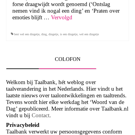
forse draagwijdt wordt genoemd (‘Ontslag
nemen vind ik nogal een ding’ en ‘Praten over
emoties blijft …
Vervolgd
best wel een dingetje
,
ding
,
dingetje
,
is een dingetje
,
wel een dingetje
COLOFON
Welkom bij Taalbank, hét weblog over
taalverandering in het Nederlands. Hier vindt u het
laatste nieuws over taalontwikkelingen en taaltrends.
Tevens wordt hier elke werkdag het ‘Woord van de
Dag’ gepubliceerd. Meer informatie over Taalbank.nl
vindt u bij
Contact
.
Privacybeleid
Taalbank verwerkt uw persoonsgegevens conform